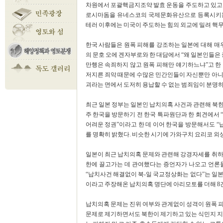
차원에서 포괄핵금지조약 발효 운동을 주도하고 있고 
로시마돔을 유네스코의 국제문화유산으로 등록시키는 
테러 이후에는 미국이 주도하는 힘의 외교에 밀려 핵무
한국 사람들은 원폭 피해를 강조하는 일본에 대해 매우 
의 문호 오에 겐자부로와 한 대담에서 “왜 일본인들은 
만행은 속죄하지 않고 원폭 피해만 얘기하느냐”고 한
저지른 죄악 때문에 수많은 민간인들이 자신뿐만 아니
괴라는 면에서 도저히 용납할 수 없는 범죄임이 분명하
최근 일본 정부는 일본인 납치의혹 사건과 관련해 북한
주 한국을 방문하기 전 한국 특파원단과 한 회견에서 
어려운 정권”이라고 한 데 이어 한국을 방문해서도 “
를 명확히 밝혔다. 비슷한 시기에 가와구치 요리코 외
일본이 최근 납치의혹 문제와 관련해 강경자세를 취하는
한에 끌고가는 데 관여했다는 증언자가 나오고 언론
“납치사건 해결없이 북-일 국교정상화는 없다”는 일본 
이라고 주장해온 납치의혹 명단에 아리모토를 더해 8건
납치의혹 문제는 진위 여부와 관계없이 성격이 원폭 
문제로 제기하면서도 북한이 제기하고 있는 식민지 지