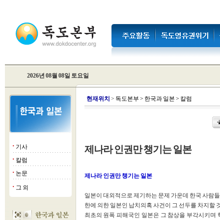
2026년 08월 08일 토요일
현
재위치
>
독도본부
>
한국과 일본
>
칼럼
기사
제나라 인권만 챙기는 일본
■
칼럼
■
논문
■
제나라 인권만 챙기는 일본
그 외
■
일본이 대외적으로 제기하는 문제 가운데 한국 사람들의
한에 의한 일본인 납치의혹 사건이 그 선두를 차지할 
최초의 원폭 피해국인 일본은 그 참상을 부각시키며 