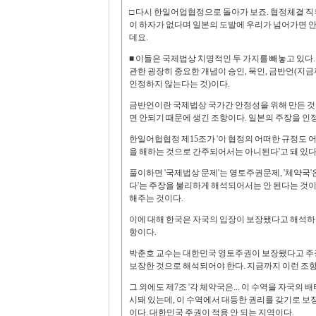
□ 다시 한일어업협정으로 돌아가 보죠. 협정체결 
이 하자가 없다며 일본의 도발에 우리가 넘어가면 
데요.
■ 이들은 국제법상 치명적인 두 가지를 빼놓고 있다
관한 굉장히 중요한 개념이 승인, 묵인, 금반언(지
인정하지 않는다는 것)이다.
금반언이란 국제법상 국가간 안정성을 위해 만든 것
면 안되기 때문에 생긴 조항이다. 일본의 주장을 인
한일어헙협정 제15조가 '이 협정의 어떠한 규정도 
을 해하는 것으로 간주되어서는 아니된다'고 돼 있다
풀이하면 '국제법상 문제'는 영토주권문제, '체약국'
다'는 주장을 불리하게 해석되어서는 안 된다는 것이
해주는 것이다.
이에 대해 한국은 자국의 입장이 보장됐다고 해석하
항이다.
박춘호 교수는 대한민국 영토주권이 보장됐다고 주장
보장한 것으로 해석되어야 한다. 지금까지 이런 조항
그 외에도 제7조 '각 체약국은... 이 수역을 자국의
시돼 있는데, 이 수역에서 대등한 권리를 갖기로 보
이다. 대한민국 주권이 적용 안 되는 지역이다.