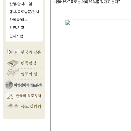
<인터뷰>"독도는 거의 90%쯤 갔다고 본다"
산행/답사/모임
■
행사/독도방문/전시
■
간행물/회보
■
강연/기고
■
연대사업
■