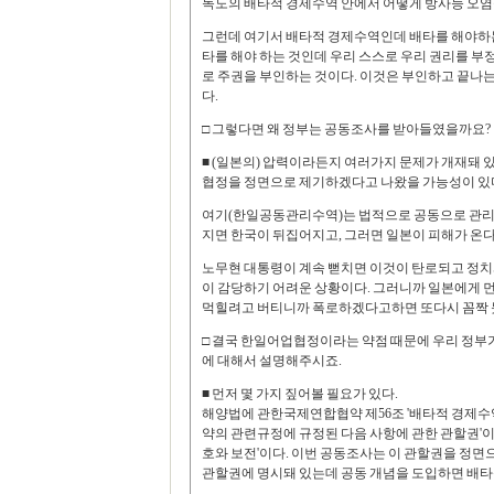
독도의 배타적 경제수역 안에서 어떻게 방사능 오염
그런데 여기서 배타적 경제수역인데 배타를 해야하는 
타를 해야 하는 것인데 우리 스스로 우리 권리를 
로 주권을 부인하는 것이다. 이것은 부인하고 끝나는
다.
□ 그렇다면 왜 정부는 공동조사를 받아들였을까요?
■ (일본의) 압력이라든지 여러가지 문제가 개재돼 
협정을 정면으로 제기하겠다고 나왔을 가능성이 있
여기(한일공동관리수역)는 법적으로 공동으로 관리할
지면 한국이 뒤집어지고, 그러면 일본이 피해가 온다
노무현 대통령이 계속 뻗치면 이것이 탄로되고 정치
이 감당하기 어려운 상황이다. 그러니까 일본에게 먼
먹힐려고 버티니까 폭로하겠다고하면 또다시 꼼짝 못
□ 결국 한일어업협정이라는 약점 때문에 우리 정
에 대해서 설명해주시죠.
■ 먼저 몇 가지 짚어볼 필요가 있다.
해양법에 관한국제연합협약 제56조 '배타적 경제수역에
약의 관련규정에 규정된 다음 사항에 관한 관할권'이 
호와 보전'이다. 이번 공동조사는 이 관할권을 정면으
관할권에 명시돼 있는데 공동 개념을 도입하면 배타