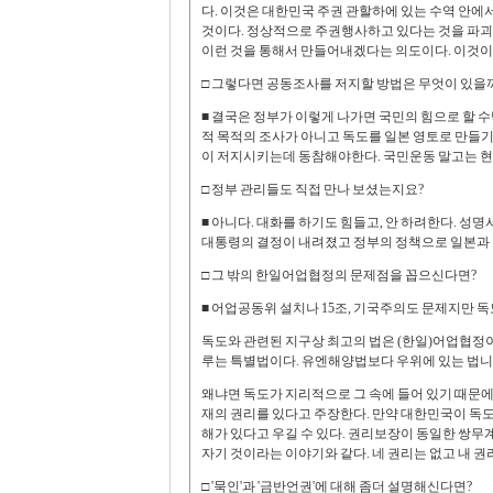
다. 이것은 대한민국 주권 관할하에 있는 수역 안
것이다. 정상적으로 주권행사하고 있다는 것을 파괴
이런 것을 통해서 만들어내겠다는 의도이다. 이것이
□ 그렇다면 공동조사를 저지할 방법은 무엇이 있을
■ 결국은 정부가 이렇게 나가면 국민의 힘으로 할 수
적 목적의 조사가 아니고 독도를 일본 영토로 만들기
이 저지시키는데 동참해야한다. 국민운동 말고는 현
□ 정부 관리들도 직접 만나 보셨는지요?
■ 아니다. 대화를 하기도 힘들고, 안 하려한다. 성
대통령의 결정이 내려졌고 정부의 정책으로 일본과 
□ 그 밖의 한일어업협정의 문제점을 꼽으신다면?
■ 어업공동위 설치나 15조, 기국주의도 문제지만 독
독도와 관련된 지구상 최고의 법은 (한일)어업협정이
루는 특별법이다. 유엔해양법보다 우위에 있는 법니
왜냐면 독도가 지리적으로 그 속에 들어 있기 때문에
재의 권리를 있다고 주장한다. 만약 대한민국이 독
해가 있다고 우길 수 있다. 권리보장이 동일한 쌍무
자기 것이라는 이야기와 같다. 네 권리는 없고 내 권
□ '묵인'과 '금반언권'에 대해 좀더 설명해신다면?