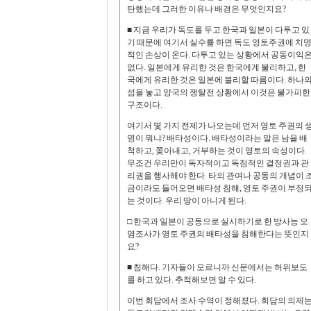
탄했는데 그러한 이유나 배경은 무엇인지요?
■ 지금 우리가 독도를 두고 한국과 일본이 다투고 있
기 때문에 여기서 실수를 하면 독도 영토주권에 치
적인 손상이 온다. 다투고 있는 상황에서 공동이익
없다. 일본에게 유리한 것은 한국에게 불리하고, 한
국에게 유리한 것은 일본에 불리할 따름이다. 하나
섬을 놓고 양국의 쟁탈전 상황에서 이것은 불가피한
구조이다.
여기서 몇 가지 전제가 나오는데 먼저 영토 주권의 
명이 뭐냐? 배타성이다. 배타성이라는 말은 남을 배
척하고, 쫒아내고, 거부하는 것이 영토의 속성이다.
무조건 우리만이 독자적이고 독점적인 결정권과 관
리권을 행사해야 한다. 타의 관여나 공동의 개념이 
금이라도 들어오면 배타성 침해, 영토 주권이 부정
는 것이다. 우리 땅이 아니게 된다.
□ 한국과 일본이 공동으로 실시하기로 한 방사능 오
염조사가 영토 주권의 배타성을 침해한다는 뜻인지
요?
■ 침해다. 기자들이 모르니까 신문에서는 허위보도
를 하고 있다. 추적해보면 알 수 있다.
이번 회담에서 조사 수역이 정해졌다. 회담의 의제