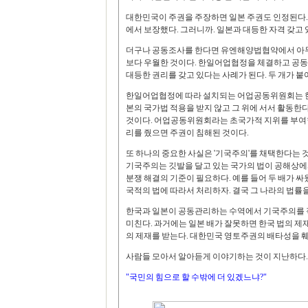
대한민국이 주권을 주장하면 일본 주권도 인정된다.
에서 보장했다. 그러니까. 일본과 대등한 자격 갖고 
더구나 공동조사를 한다면 유엔해양법협약에서 아무
보다 우월한 것이다. 한일어업협정을 체결하고 공
대등한 권리를 갖고 있다는 사례가 된다. 두 개가 붙
한일어업협정에 따라 설치되는 어업공동위원회는 
본의 국가법 적용을 받지 않고 그 위에 서서 활동한다
것이다. 어업공동위원회라는 초국가적 지위를 부여한
리를 줬으면 주권이 침해된 것이다.
또 하나의 중요한 사실은 '기국주의'를 채택한다는 
기국주의는 깃발을 달고 있는 국가의 법이 공해상에
분쟁 해결의 기준이 필요하다. 예를 들어 두 배가 싸
국적의 법에 따라서 처리하자. 결국 그 나라의 법률
한국과 일본이 공동관리하는 수역에서 기국주의를 
미친다. 과거에는 일본 배가 잘못하면 한국 법의 제
의 제재를 받는다. 대한민국 영토주권의 배타성을 훼
사람들 모아서 알아듣게 이야기하는 것이 지난하다. 
"국민의 힘으로 할 수밖에 더 있겠느냐?"