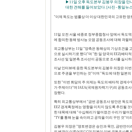
▶11일 오후 독도본부 김봉우 의장을 만
대한 견해를 들어보았다. [사진 - 통일뉴스
"이제 독도는 법률상 더 이상 대한민국의 고유한 영토
11일 오전 서울 세종로 정부종합청사 앞에서 독도
에 합의한 동해 방사능 오염 공동조사에 대해 격렬하
외교통상부는 11일 "양측은 동해상의 기상조건을 고려
으로 실시하기로 했다"며 "한.일 양국의 EEZ(배
조사선 및 일본측 조사선이 공동으로 조사를 실시하고 
이날 인터뷰에 응한 독도본부의 김봉우 의장은 이번
으로 주권을 부인하는 것"이며 "독도에 대한 일본의
또한 "이번 회담의 주 의제는 독도의 배타적 경제
가 주제이다"며 IAEA(국제원자력기구)의 공동조사
장했다.
특히 외교통상부에서 "금번 공동조사 방안은 독도와
EEZ 경계획정에는 영향을 미치지 않도록 추진될 것
힌 대목에 대해 "수십해리가 떨어졌건 수리가 떨어
"TV를 통해 눈을 속이려고 공작을 미리 꾸민 것"이
김봉우 의장은 "영토변경은 승인과 묵인, 금반언이
의 변경이 이루어진다"며 일본이 이번 공동조사를 제