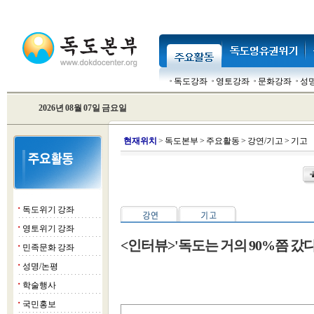
독도강좌
영토강좌
문화강좌
성
2026년 08월 07일 금요일
현
재위치
>
독도본부
>
주요활동
>
강연/기고
>
기고
독도위기 강좌
■
영토위기 강좌
■
<인터뷰>'독도는 거의 90%쯤 갔다
민족문화 강좌
■
성명/논평
■
학술행사
■
국민홍보
■