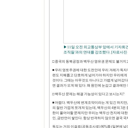
▶11일 오전 외교통상부 앞에서 기자회견을
조직들'과의 연대를 강조했다. [자료사진 
□ 중국의 동북공정과 백두산 영유권 문제도 불거지고
■ 우리 영토주권에 대한 도전인데 우리 겨레가 독자
련도 지혜롭고 단호하게 넘어가야 하지만 우리에게 
것이다. 그때는 아무것도 아니다고 가볍게 넘어갔다가
면 결과가 오게 돼 있다. 왜 원인에 눈감고 결과에만
□ 백두산 문제는 해결 가능성이 있다고 보시는지?
■ 어렵다. 백두산에 변계조약이라는 게 있긴 하지만, 
의 절반 가깝게 쪼개져 있는데, 백두산의 4분의 3은
한이 풀어야할 문제지만 우리는 백두산 천지에 대한 
인, 금반언이 쌓인다. 항상 반격하지 않으면 결국 
독도는 거의 이걸로(공동조사로) 90%쯤 (일본에 