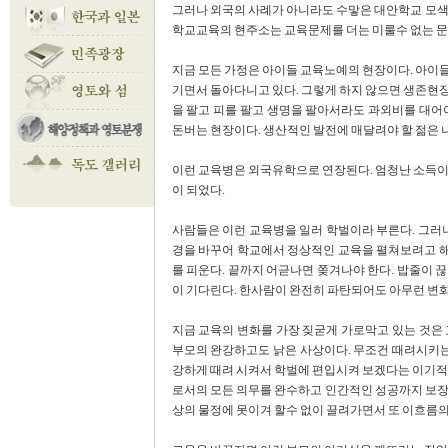
그러나 외국의 사례가 아니라도 수맣은 대안학교 모색
학교교육의 현주소는 교육문제를 더는 미룰수 없는 문
지금 모든 가정은 아이들 교육노예의 현장이다. 아이들
기면서 돌아다니고 있다. 그렇게 하지 않으면 생존현
을 팔고 피를 팔고 생명을 팔아서라도 과외비를 대어
돈버는 현장이다. 생산적인 발전에 매달려야 할 젊은
이런 교육병은 외국유학으로 연장된다. 엄청난 소득이
이 되었다.
사람들은 이런 교육병을 일러 학벌이라 부른다. 그러나
경을 바꾸어 학교에서 정상적인 교육을 펼쳐보려고 
를 피운다. 끝까지 어귿나면 쫒겨나야 한다. 밥줄이 
이 기다린다. 한사람이 완전히 파탄되어도 아무런 변화
지금 교육의 변화를 가장 짖굳게 가로막고 있는 것은
부모의 완강하고도 낡은 사상이다. 무조건 때려시키는
강하게 때려 시켜서 학벌에 편입시켜 보겠다는 이기적
로서의 모든 의무를 완수하고 인간적인 성공까지 보장
상의 물정에 못이겨 할수 없이 끌려가면서 또 이흐름의