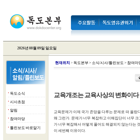
2026년 08월 09일 일요일
현
재위치
>
독도본부
>
소식/시사/틀린보도
>
참여마
독도소식
교육개조는 교육사상의 변화이다
■
시사초점
■
알림
■
교육문제가 이제 국가 존망을 다루는 문제로 떠 올랐다
왜 그런가. 문제가 너무 복잡하고 이해집단이 너무 크
참여마당
■
가 너무 복잡해서 어떻게 풀어도 해결되지 않는다는 것
틀린보도 바로알기
■
이 세번째 이유이다.