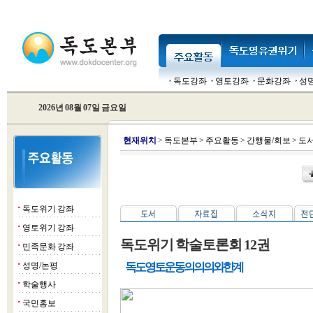
독도강좌
영토강좌
문화강좌
성
2026년 08월 07일 금요일
현
재위치
>
독도본부
>
주요활동
>
간행물/회보
>
도
독도위기 강좌
■
영토위기 강좌
■
독도위기 학술토론회 12권
민족문화 강좌
■
성명/논평
독도 영토운동의 의의와 한계
■
학술행사
■
국민홍보
■