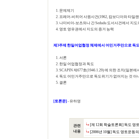
1. 문제제기
2. 프레어-비히어 사원사건(1962, 캄보디아와 타일랜
3. 나미비아-보츠와나 간 Sedudu 도서사건에서 지도
4. 영토 영유권에서 지도의 증거 능력
제3주제 한일어업협정 체제에서 어민거주만으로 독도
1. 서론
2. 한일 어업협정과 독도
3. SCAPIN 제677호(1946.1.29) 에 의한 조치(
4. 독도 어민거주만으로 독도위기가 없어지는 것 아
5. 결론
[토론문]
- 유하영
[제 12회 학술토론회] 독도 
관련
내용
[2006년 10월] 독도 영토운동