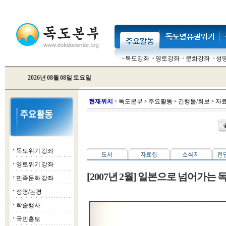
독도강좌
영토강좌
문화강좌
성
2026년 08월 08일 토요일
현
재위치
>
독도본부
>
주요활동
>
간행물/회보
>
자
독도위기 강좌
■
영토위기 강좌
■
[2007년 2월] 일본으로 넘어가는
민족문화 강좌
■
성명/논평
■
학술행사
■
국민홍보
■