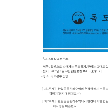
『제16회 학술토론회』
- 제목 : 일본으로 넘어가는 독도위기, 뿌리는 그대로
- 일시 : 2007년 2월 24일 (토) 오전 10시 ~ 오후 1시
- 장소 : 독도본부 강당
〚제1주제〛 한일공동관리수역의 추적권 배제는 독도
- 김명기(명지대 명예교수)
〚제2주제〛 한일공동관리수역에서 민간에 의한 한
배타성을 훼손한다