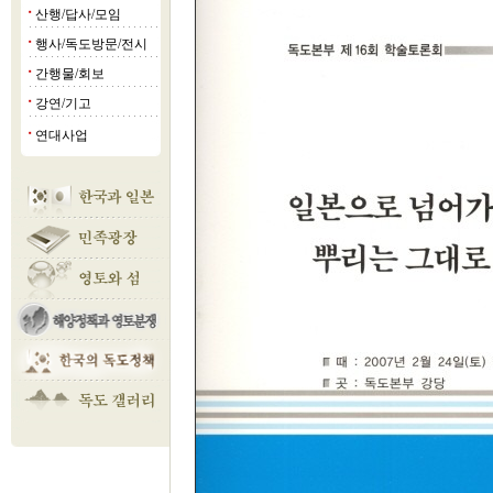
산행/답사/모임
■
행사/독도방문/전시
■
간행물/회보
■
강연/기고
■
연대사업
■