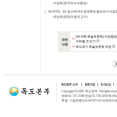
- 이장희(한국외대 부총장)
〚제3주제〛 한• 일간에 EEZ 경계획정 협상보다 어
- 제성호(중앙대 법대 교수)
[제 16회 학술토론회] 어업협
관련
어찌할 것 인가
내용
독도위기 학술토론회 16권
Copyright ⓒ 2001.독도본부. All rights rese
전화 02-747-3588 전송 02-738-2050 ⓔ-Mai
후원 : 기업은행 024-047973-01-019(독도