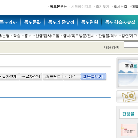
·
·
·
·
·
독도본부는
시작페이지로
즐겨찾기
오시는길
메
명/논평
학술
홍보
산행/답사/모임
행사/독도방문/전시
간행물/회보
강연/기고
내용검색