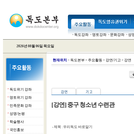
독도강좌
영토강좌
문화강좌
성
2026년 08월 06일 목요일
현
재위치
>
독도본부
>
주요활동
>
강연/기고
>
강연
독도위기 강좌
■
영토위기 강좌
■
[강연] 중구 청소년 수련관
민족문화 강좌
■
성명/논평
■
학술행사
■
- 제목 : 우리독도 바로알기
국민홍보
■