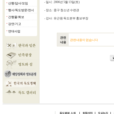
- 일시 : 2006년 5월 13일(토)
산행/답사/모임
■
행사/독도방문/전시
- 장소 : 중구 청소년 수련관
■
간행물/회보
■
- 강사 : 유근원 독도본부 홍보부장
강연/기고
■
연대사업
■
관련
관련내용이 없습니다
내용