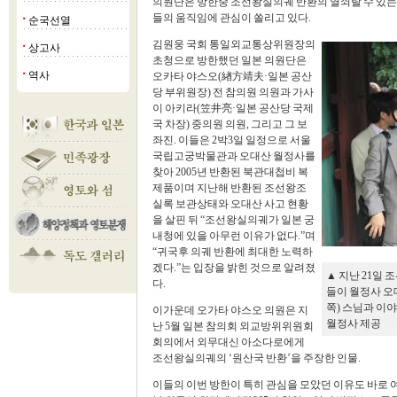
의원단은 방한중 조선왕실의궤 반환의 열쇠랄 수 있는 
들의 움직임에 관심이 쏠리고 있다.
순국선열
■
김원웅 국회 통일외교통상위원장의
상고사
■
초청으로 방한했던 일본 의원단은
역사
오카타 야스오(緖方靖夫·일본 공산
■
당 부위원장) 전 참의원 의원과 가사
이 아키라(笠井亮·일본 공산당 국제
국 차장) 중의원 의원, 그리고 그 보
좌진. 이들은 2박3일 일정으로 서울
국립고궁박물관과 오대산 월정사를
찾아 2005년 반환된 북관대첩비 복
제품이며 지난해 반환된 조선왕조
실록 보관상태와 오대산 사고 현황
을 살핀 뒤 “조선왕실의궤가 일본 궁
내청에 있을 아무런 이유가 없다.”며
“귀국후 의궤 반환에 최대한 노력하
겠다.”는 입장을 밝힌 것으로 알려졌
▲ 지난 21일
다.
들이 월정사 오
쪽) 스님과 이
이가운데 오가타 야스오 의원은 지
월정사 제공
난 5월 일본 참의회 외교방위위원회
회의에서 외무대신 아소다로에게
조선왕실의궤의 ‘원산국 반환’을 주장한 인물.
이들의 이번 방한이 특히 관심을 모았던 이유도 바로 