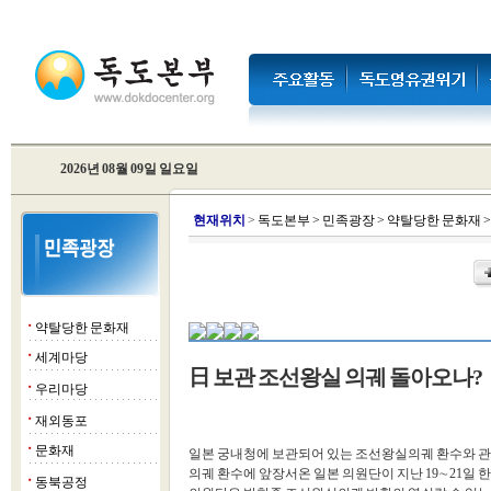
2026년 08월 09일 일요일
현
재위치
>
독도본부
>
민족광장
>
약탈당한 문화재
약탈당한 문화재
■
세계마당
■
日 보관 조선왕실 의궤 돌아오나?
우리마당
■
재외동포
■
문화재
■
일본 궁내청에 보관되어 있는 조선왕실의궤 환수와 관
의궤 환수에 앞장서온 일본 의원단이 지난 19∼21일 
동북공정
■