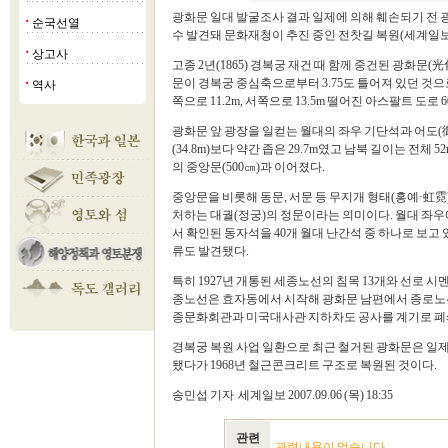
광화문 일대 발굴조사 결과 일제에 의해 훼손되기 전 
순국선열
■
수 발견돼 문화재청이 추진 중인 전찻길 복원(세계일보 
상고사
■
고종 2년(1865) 경복궁 재건 때 함께 중건된 광화
문이 경복궁 중심축으로부터 3.75도 틀어져 있던 것
역사
■
쪽으로 11.2m, 서쪽으로 13.5m 떨어진 아스팔트 도
광화문 앞 광장을 일컫는 월대의 좌우 기단석과 어도(
(34.8m)보다 약간 좁은 29.7m였고 남북 길이는 전체 
의 중앙문(500㎝)과 이어졌다.
중앙문을 비롯해 동문, 서문 등 무지개 형태(홍예·虹霓
처하는 대궐(정궁)의 정문이라는 의미이다. 월대 좌우
서 확인된 동자석을 40개 월대 난간석 중 하나로 보고 
류도 발견됐다.
특히 1927년 개통된 세종노선의 침목 13개와 선로 
종노선은 효자동에서 시작해 광화문 남편에서 종로노선 
종문화회관과 미국대사관 지하차도 공사를 계기로 폐쇄
경복궁 복원 사업 일환으로 최근 철거된 광화문은 일제
됐다가 1968년 철근콘크리트 구조로 복원된 것이다.
송민섭 기자 세계일보 2007.09.06 (목) 18:35
관련
관련내용이 없습니다