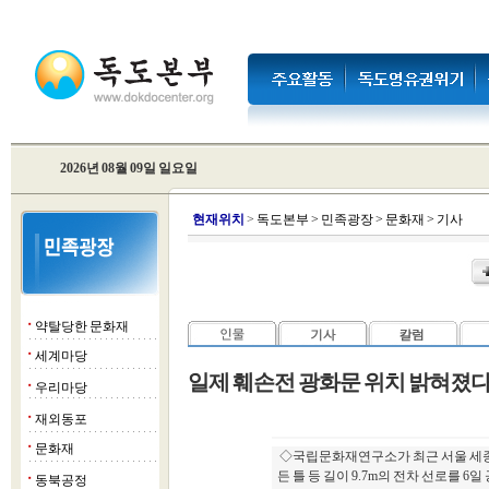
2026년 08월 09일 일요일
현
재위치
>
독도본부
>
민족광장
>
문화재
>
기사
약탈당한 문화재
■
세계마당
■
일제 훼손전 광화문 위치 밝혀졌
우리마당
■
재외동포
■
문화재
■
◇국립문화재연구소가 최근 서울 세종
든 틀 등 길이 9.7m의 전차 선로를 6
동북공정
■