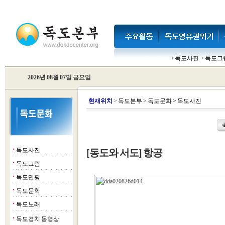
독도사진
독도그
2026년 08월 07일 금요일
현
재위치
>
독도본부
>
독도문화
>
독도사진
독도사진
[동도와 서도] 항공
■
독도그림
■
독도만평
■
독도문학
■
독도노래
■
독도경치 동영상
■