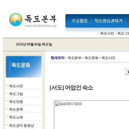
독도사진
독도그
2026년 08월 06일 목요일
현
재위치
>
독도본부
>
독도문화
>
독도사진
독도사진
[서도] 어업인 숙소
■
독도그림
■
독도만평
■
독도문학
■
독도노래
■
독도경치 동영상
■