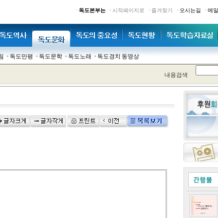
·
·
·
·
·
독도본부는
시작페이지로
즐겨찾기
오시는길
메
림
독도만평
독도문학
독도노래
독도경치 동영상
내용검색