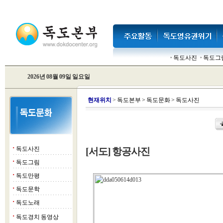
독도사진
독도그
2026년 08월 09일 일요일
현
재위치
>
독도본부
>
독도문화
>
독도사진
독도사진
[서도] 항공사진
■
독도그림
■
독도만평
■
독도문학
■
독도노래
■
독도경치 동영상
■