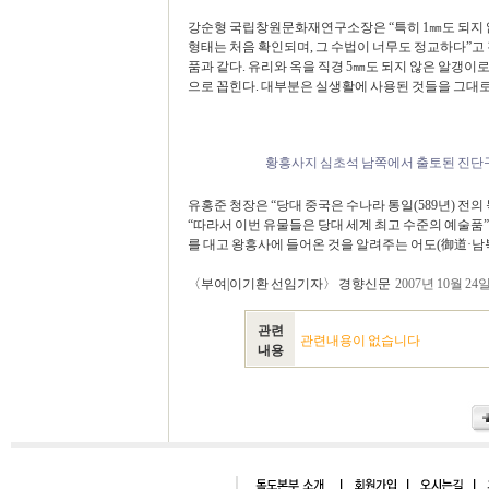
강순형 국립창원문화재연구소장은 “특히 1㎜도 되지 
형태는 처음 확인되며, 그 수법이 너무도 정교하다”고
품과 같다. 유리와 옥을 직경 5㎜도 되지 않은 알갱이
으로 꼽힌다. 대부분은 실생활에 사용된 것들을 그대로
황흥사지 심초석 남쪽에서 출토된 진단
유홍준 청장은 “당대 중국은 수나라 통일(589년) 
“따라서 이번 유물들은 당대 세계 최고 수준의 예술품”
를 대고 왕흥사에 들어온 것을 알려주는 어도(御道·남북 
〈부여|이기환 선임기자〉
경향신문
2007년 10월 24일 
관련
관련내용이 없습니다
내용