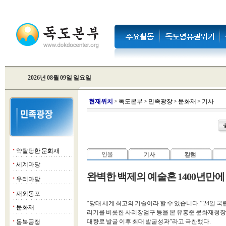
2026년 08월 09일 일요일
현
재위치
>
독도본부
>
민족광장
>
문화재
>
기사
약탈당한 문화재
■
세계마당
■
완벽한 백제의 예술혼 1400년만에 
우리마당
■
재외동포
■
“당대 세계 최고의 기술이라 할 수 있습니다.” 24일
문화재
■
리기를 비롯한 사리장엄구 등을 본 유홍준 문화재청장은
대향로 발굴 이후 최대 발굴성과”라고 극찬했다.
동북공정
■