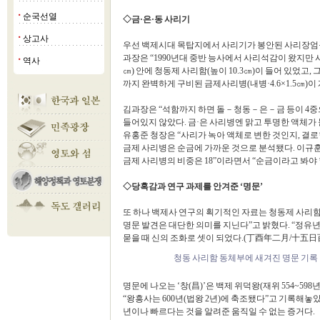
순국선열
■
◇금·은·동 사리기
상고사
■
우선 백제시대 목탑지에서 사리기가 봉안된 사리장엄
과장은 “1990년대 중반 능사에서 사리석감이 왔지만 사
역사
■
㎝) 안에 청동제 사리함(높이 10.3㎝)이 들어 있었고, 그
까지 완벽하게 구비된 금제사리병(내병·4.6×1.5㎝)이
김과장은 “석함까지 하면 돌－청동－은－금 등이 4중
들어있지 않았다. 금·은 사리병엔 맑고 투명한 액체가 
유홍준 청장은 “사리가 녹아 액체로 변한 것인지, 결로
금제 사리병은 순금에 가까운 것으로 분석됐다. 이규
금제 사리병의 비중은 18”이라면서 “순금이라고 봐야 
◇당혹감과 연구 과제를 안겨준 ‘명문’
또 하나 백제사 연구의 획기적인 자료는 청동제 사리함
명문 발견은 대단한 의미를 지닌다”고 밝혔다. “정유년 
묻을 때 신의 조화로 셋이 되었다.(丁酉年二月/十五
청동 사리함 동체부에 새겨진 명문 기록
명문에 나오는 ‘창(昌)’은 백제 위덕왕(재위 554~598
“왕흥사는 600년(법왕 2년)에 축조됐다”고 기록해놓
년이나 빠르다는 것을 알려준 움직일 수 없는 증거다.