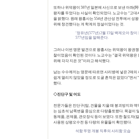
또하나 위덕왕이 597년 일본에 사신으로 보낸 아좌(阿
왕자를 두었다는 사실이 확인되었다. 노교수는 “고대사
을 밝혔다. 원래 왕흥사는 554년 관산성 전투에서 성
위해 창건했다는 게 학계의 정설이었다는 것.
‘정유년(577년) 2월 15일 백제오아 
577년임을 말해준다.
그러나 이번 명문 발견으로 왕흥사는 위덕왕이 왕권쟁취
찰이었음이 확인된 것이다. 노교수는 “결국 위덕왕은 능
위해 각각 지은 것”이라고 해석했다.
남는 수수께끼는 명문에 따르면 사리병에 넣은 2매의 
쉽게 열리지 않았을 정도로 도굴 흔적은 없었다”면서 “
했다.
◇진단구 및 어도
전문가들은 진단구(탑, 건물을 지을 때 붕괴방지와 액
는 심초석 남쪽변을 중심으로 다량출토됐다. 목걸이 및 
동제품, 은제품, 관모장식 등이 보였다. 또한 철도자(칼)
사용된 상평오수전 등 다량의 유물들이 확인됐다.
석함 뚜껑 개봉 직후의 사리함 모습