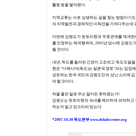
활동 등을 벌여왔다.
지역교류는 서로 상생하는 길을 찾는 방법이기도
의 지역발전과 경제적인 이득만을 가져다주는데 강
이번에 강원도가 돗토리현과 우호관계를 재개한다
를 인정하는 매국행위며, 2005년 당시에 강원
될 것이다.
내년, 독도를 둘러싼 긴장이 고조되고 독도도발을
현은 “다께시마(독도)는 일본국 영토”라는 입장
성토하는 한국 국민과 강원도민의 성난 소리에 김
야 할 것이다.
허울 좋은 말로 무슨 말이든 못하겠는가!
강원도는 돗토리현의 속내를 예리하게 파악하고 진
하는지 알고 있으리라 믿는다.
*2007.10.30 독도본부
www.dokdocenter.org