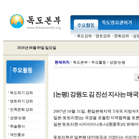
독도강좌
영토강좌
문화강좌
성
2026년 08월 09일 일요일
현
재위치
>
독도본부
>
주요활동
>
성명/논평
독도위기 강좌
[논평] 강원도 김 진선 지사는 매
■
영토위기 강좌
■
민족문화 강좌
■
2007년 10월 31일, 환일본해지역 5개국 지방
일본-돗토리현)는 국경을 초월한 지역협력을 토
성명/논평
■
일본 돗토리현 사카이미나토시(境港市)의 유메미
학술행사
■
국민홍보
■
돗토리현은 일본해 대안제국과 가깝다는 지리적 이