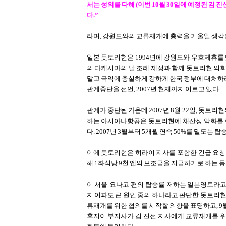
서는 성의를 다해 (이번 10월 30일에 예정된 김
다.”
라며, 강원도와의 교류재개에 총력을 기울일 생각
일본 돗토리현은 1994년에 강원도와 우호제휴를 
의 다케시마의 날 조례 제정과 함께 돗토리현 의
말고 국익에 충실하게 강하게 한국 정부에 대처하
관계중단을 선언, 2007년 현재까지 이르고 있다.
관계가 중단된 가운데 2007년 8월 22일, 돗토리
하는 아시아나항공은 돗토리현에 채산성 악화를 이
다. 2007년 3월부터 5개월 연속 50%를 밑도는
이에 돗토리현은 히라이 지사를 포함한 긴급 요청
해 1좌석당 9천 엔의 보조금을 지급하기로 하는 
이 서울-요나고 편의 탑승률 저하는 일본영토라
지 여파도 큰 원인 중의 하나라고 판단한 돗토리현은
류재개를 위한 협의를 시작할 의향을 표명하고, 
후지이 부지사가 김 진선 지사에게 교류재개를 