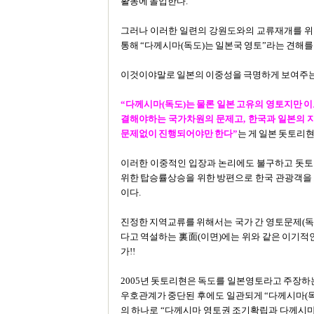
활동에 돌입한다.
그러나 이러한 일련의 강원도와의 교류재개를 위
통해 “다께시마(독도)는 일본국 영토”라는 견해를
이것이야말로 일본의 이중성을 극명하게 보여주는 
“다께시마(독도)는 물론 일본 고유의 영토지만 
결해야하는 국가차원의 문제고, 한국과 일본의
문제없이 진행되어야만 한다”
는 게 일본 돗토리
이러한 이중적인 입장과 논리에도 불구하고 돗토
위한 탑승률상승을 위한 방편으로 한국 관광객을 
이다.
진정한 지역교류를 위해서는 국가 간 영토문제(독
다고 역설하는 裏面(이면)에는 위와 같은 이기적
가!!
2005년 돗토리현은 독도를 일본영토라고 주장하
우호관계가 중단된 후에도 일관되게 “다께시마(독
의 하나로 “다께시마 영토권 조기확립과 다께시마