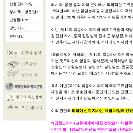
산행/답사/모임
■
러시아, 몽골 등과 여러 분야에서 적극적인 교류
1994년부터 매년 환일본해권 지방정부와의 국
행사/독도방문/전시
■
년 만에 12번째 북동아시아 지방서미트를 개최하게
간행물/회보
■
강연/기고
■
이번 [제12회 북동아시아지역 국제교류협력 지
김 진선 지사, 중국 길림성의 진 위근 부성장, 
연대사업
■
지 엔후바도 지사가 참가하며, 러시아 연해지방의 
10월 31일에 개최되는 [제12회 북동아시아지
거는 돗토리현의 활동과, 황사문제, 사막화방지활
강원도의 강원일보사, 길림성의 길림일보, 몽골
에서는 “지역간 교류의 매스컴의 사명”을 주제로 
특히 이번 [제12회 북동아시아지역 국제교류협력 
제정을 계기로 우호관계가 중단되고 있는 강원도와
이 신지 지사와의 회담도 예정되어 있다고 한다.
이와 관련해
히라이 신지 지사는 10월 24일에 
“(강원도와의) 교류재개에 대한 전망은 아직 불투
이야기를 나눴으며, 민단도 전면적으로 강원도와