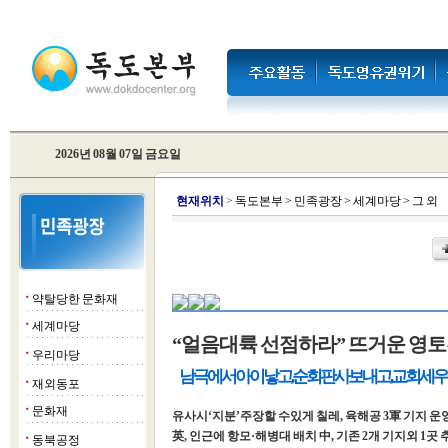
2026년 08월 07일 금요일
현
재위치
>
독도본부
>
민족광장
>
세계마당
>
그 외
약탈당한 문화재
■
세계마당
■
“얼음대륙 선점하라” 뜨거운 영
우리마당
■
남극에서 아이 낳고, 순회판사 보내고, 교회 세
재외동포
■
문화재
■
유사시‘지분’주장할 수있게 칠레, 육해공 3軍 기지 운
英, 인근에 항모·해병대 배치 中, 기존 2개 기지외 1곳 
동북공정
■