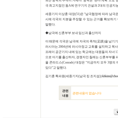
최근 중국의 추격이 거세다. 중국은 ‘판다 계획’으로 명
극 최고지점인 돔A에 연구기지 건설과 2대의 인공지능
세종기지 이상훈 대장(51)은 “남극협정에 따라 남
시에 각국의 지분을 주장할 수 있는 근거를 확보하기
말했다.
◆남극에 신혼부부 보내 임신과 출산까지
이 때문에 각국은 남극에 자국의 족적(足蹟)을 남기기
러시아는 2004년에 러시아정교 교회를 설치하고 목사
프레이 공군기지 내에 있는 학교에는 대원들의 자녀 1
으로 아기를 출산하자, 경쟁자인 칠레는 신혼부부를 
울 콘라드스(Conrads) 대장은 “지금까지 모두 
있다”고 말했다.
김기훈 특파원(세종기지(남극 킹 조지섬))
khkim@cho
관련
관련내용이 없습니다
내용