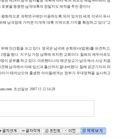
명된 제24차 남극 탐사활동 계획에 따라 세계 최초로 해발 4093m의 남
 로봇을 동원한 남극대륙의 정밀지도 제작을 추진 중이다.
극은 평화적으로 과학연구에만 이용하도록 되어 있지만 세계 각국이 유사
 위해 남극점에 가까운 미개척 대륙 지역으로 기지를 확장하고 있다”고
 위해 안간힘을 쓰고 있다. 영국은 남극에 순회판사(법원)를 파견하고,
 2명을 뒀다. 지구상 가장 남쪽에 위치한 교회이다. 칠레의 에두아르도
3명이 공부를 하고 있다. 아르헨티나의 해군장교가 남극 에서 사상 처음
파견해 남극에서 아예 임신과 출산까지 끝내버렸다. 칠레 공군기지의 라
3명의 아이가 태어났으며 출생한 아이들에게는 정부가 우대정책을 실시하고
sun.com
조선일보 2007.11.12 14:28