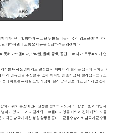
야기가 아니라, 빙하가 녹고 난 뒤를 노리는 각국의 ‘영토전쟁’ 이야기
청난 지하자원과 교통 요지 등을 선점하려는 경쟁이다.
해 아르헨티나, 브라질, 칠레, 중국, 폴란드, 러시아, 우루과이가 연
군기지를 다시 운영하기로 결정했다. 이에 따라 칠레는 남극에 육해공 3
 따라 영유권을 주장할 수 없다. 하지만 킹 조지섬 내 칠레남극연구소
극점에 이르는 부채꼴 모양의 땅에 ‘칠레 남극영토’라고 명기돼 있었다.
확장하기 위해 유엔에 권리신청을 준비하고 있다. 또 항공모함과 해병대
벌이고 있다. 그러나 칠레와 아르헨티나 영유 지역과 겹쳐 제2의 포클
군도 최근 남극에 대한 정찰 활동을 끝내고 군용수송기로 남극에 군수품