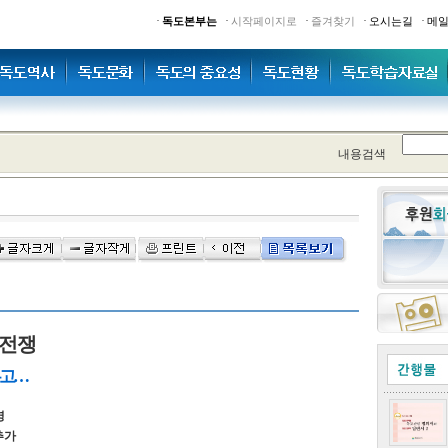
·
·
·
·
·
독도본부는
시작페이지로
즐겨찾기
오시는길
메
내용검색
토전쟁
우고…
영
추가