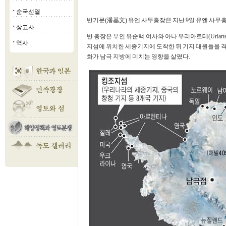
순국선열
■
반기문(潘基文) 유엔 사무총장은 지난 9일 유엔 사무
상고사
■
반 총장은 부인 유순택 여사와 아나 우리아르테(Uriart
역사
■
지섬에 위치한 세종기지에 도착한 뒤 기지 대원들을 격
화가 남극 지방에 미치는 영향을 살폈다.