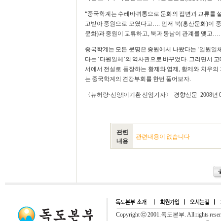
“중국학계는 수레바퀴통으로 문화의 접변과 교류를 설명
고받아 중원으로 모였다고…. 먼저 북(훙산문화)이 
문화)과 중원이 교류하고, 북과 동남이 관계를 맺고…. 
중국학계는 모든 문명은 중원에서 나왔다는 ‘일원일체
다는 ‘다원일체’의 역사관으로 바꾸었다. 그러면서 고대
서에서 전설로 등장하는 황제와 염제, 황제와 치우의
는 중국학계의 견강부회를 한번 풀어보자.
〈뉴허량·선양|이기환 선임기자〉 경향신문 2008년 01월 
관련
관련내용이 없습니다
내용
Copyright ⓒ 2001.독도본부. All rights rese