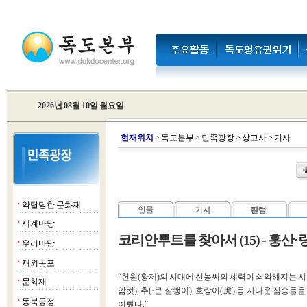
2026년 08월 10일 월요일
현
재위치
>
독도본부
>
민족광장
>
상고사
>
기사
약탈당한 문화재
■
세계마당
■
코리안루트를 찾아서 (15) - 훙
우리마당
■
재외동포
■
“헌원(황제)의 시대에 신농씨의 세력이 쇠약해지는 시기였다
문화재
■
암컷), 추(·큰 살쾡이), 호랑이(虎) 등 사나운 짐승
동북공정
■
이뤘다.”