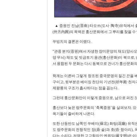
▲ 중원인 진남(晋南) 타오쓰(도사·陶寺)유적에서 
(外方內圓)의 옥벽은 훙산문화에서 그 뿌리를 찾을 수 
쑤빙치의 결론은 이랬다.
“관중 분지(중원)에서 자생한 장미문양의 채도(양사오
양 무늬) 채도 및 빗금토기 옹관(훙산문화)이 북으로,
서 융합된 두 문화는 다시 동북으로 건너가 훙산문화의 꽃
학계는 이른바 그렇게 창조된 중국문명의 질긴 끈을 베
구이고, 뒷부분은 베이징 천단의 기년전(祈年殿·천자가
제왕릉의 구조가 흡사하다는 점을 꼽는다.
그런데 훙산문화만이 이렇게 중원으로, 남으로 퍼진 것
훙산보다 늦은 량주문화의 ‘축록중원’을 살펴보자. 
옥기들이 즐비하게 나온다.
또한 산둥반도 남쪽인 쑤베이(蘇北) 화팅(花廳) 유적
도 량주문화의 전형적인 정(鼎·솥)과 호(壺·항아리),
다는 소리다. 저명한 고고학자인 옌원밍(嚴文明)은 이