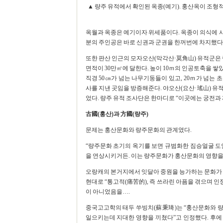
▲ 량주 유적에서 확인된 옥종(예기). 훙산옥이 조형
옥월과 옥종은 예기이자 위세품이다. 옥종이 의식에 사
분의 주인공은 바로 신권과 군권을 한꺼번에 차지했다
또한 판산 인근의 모자오산(막각산·莫角山) 유적군은 량
면적이 30만㎡에 달한다. 높이 10ｍ의 인공토축을 쌓
직경 50㎝가 넘는 나무기둥들이 있고, 20ｍ가 넘는
사를 지낸 곳임을 방증해준다. 야오산(요산·瑤山) 유적
었다. 량주 유적 조사단은 한마디로 “이곳에는 궁전과
古國(훙산)과 方國(량주)
문제는 훙산문화와 량주문화의 관계였다.
“량주문화 초기의 옥기를 보면 규범화한 짐승얼굴 도
을 연상시키거든. 이는 량주문화가 훙산문화의 영향을 
오랑캐의 본거지에서 잇달아 중원을 능가하는 문화가
현대로 “통고적(痛苦的), 즉 쓰라린 아픔을 겪으며 인
이 아니었음을….
중국고고학의 태두 쑤빙치(蘇秉琦)는 “훙산문화와 량주
일으키는데 지대한 영향을 끼쳤다”고 인정했다. 후