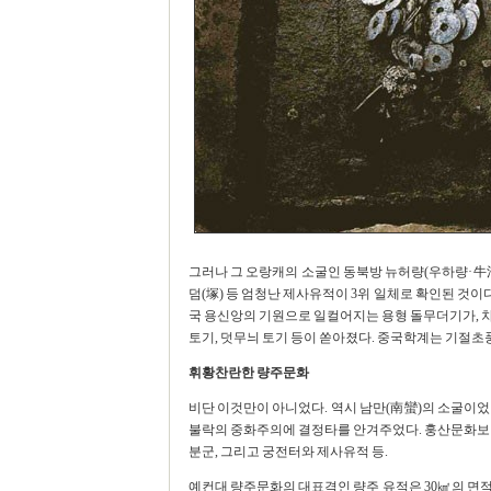
그러나 그 오랑캐의 소굴인 동북방 뉴허량(우하량·牛河
덤(塚) 등 엄청난 제사유적이 3위 일체로 확인된 것이
국 용신앙의 기원으로 일컬어지는 용형 돌무더기가, 차
토기, 덧무늬 토기 등이 쏟아졌다. 중국학계는 기절초
휘황찬란한 량주문화
비단 이것만이 아니었다. 역시 남만(南蠻)의 소굴이었
불락의 중화주의에 결정타를 안겨주었다. 훙산문화보다
분군, 그리고 궁전터와 제사유적 등.
예컨대 량주문화의 대표격인 량주 유적은 30㎢의 면적에