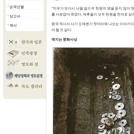
순국선열
■
“치우가 또다시 난을 일으켜 헌원의 명을 듣지 않아
를 사로잡아 죽였다. 제후들이 모두 헌원을 천자로 삼
상고사
■
중국 역사서 사기 오제본기 첫머리에 나오는 이야기다.
역사
■
야 할 것 같다.
깨지는 중화사상