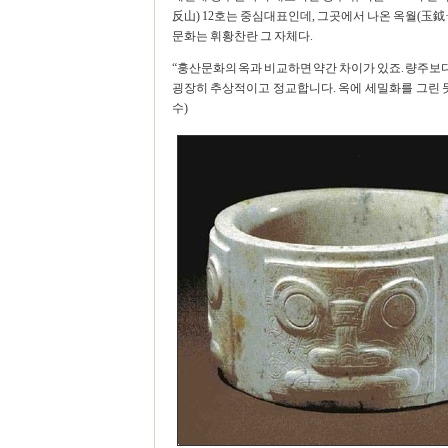
反山) 12호는 중심대표인데, 그곳에서 나온 옥월(玉鉞
문화는 휘황찬란 그 자체다.
“훙산문화의 옥과 비교하면 약간 차이가 있죠. 량주
굉장히 추상적이고 정교합니다. 옥에 세밀화를 그린 듯
수)