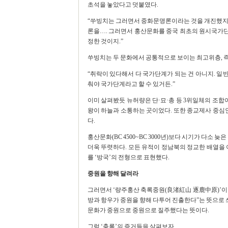
초석을 놓았다고 덧붙였다.
“쑤빙치는 그러면서 중화문명론이라는 것을 개진했지. 
론을…. 그러면서 훙산문화를 중국 최초의 원시국가단계
정한 것이지.”
쑤빙치는 두 문화에서 공통적으로 보이는 최고위층, 즉
“취락이 있다해서 다 국가단계가 되는 건 아니지. 
춰야 국가단계라고 할 수 있거든.”
이미 살펴봤듯 뉴허량은 단·묘·총 등 3위일체의 조
왕이 하늘과 소통하는 곳이었다. 또한 종교제사 중심
다.
훙산문화(BC 4500~BC 3000년)보다 시기가 다소 늦
더욱 뚜렷하다. 모든 유적이 정남북의 정교한 배열을 
를 ‘방국’의 전형으로 표현했다.
중원을 향해 달려라
그러면서 ‘량주훙산 축록중원(良渚紅山 逐鹿中原)’이란
방과 항우가 중원을 향해 다투어 진출한다”는 뜻으로 
문화가 중원으로 중원으로 질주했다는 뜻이다.
그럼 ‘축록’의 증거들을 살펴보자.