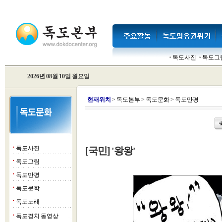
독도사진
독도그
2026년 08월 10일 월요일
현
재위치
>
독도본부
>
독도문화
>
독도만평
독도사진
[국민] '왕왕'
■
독도그림
■
독도만평
■
독도문학
■
독도노래
■
독도경치 동영상
■