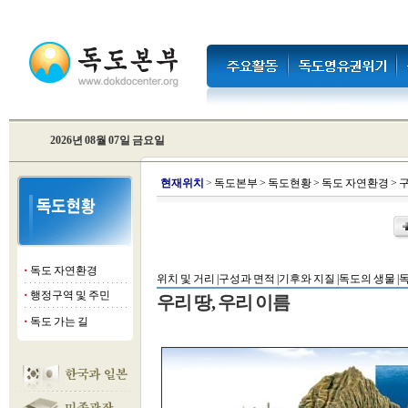
2026년 08월 07일 금요일
현
재위치
>
독도본부
>
독도현황
>
독도 자연환경
>
구
독도 자연환경
■
위치 및 거리 |
구성과 면적 |
기후와 지질 |
독도의 생물 |
독
행정구역 및 주민
■
우리 땅, 우리 이름
독도 가는 길
■