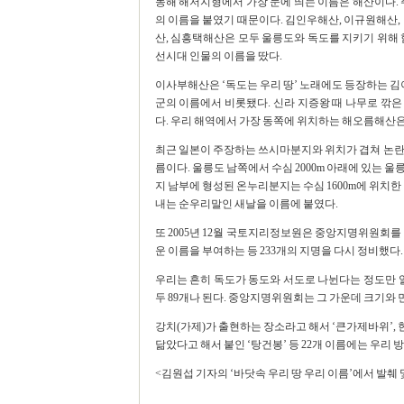
동해 해저지형에서 가장 눈에 띄는 이름은 해산이다. 
의 이름을 붙였기 때문이다. 김인우해산, 이규원해산,
산, 심흥택해산은 모두 울릉도와 독도를 지키기 위해 
선시대 인물의 이름을 땄다.
이사부해산은 ‘독도는 우리 땅’ 노래에도 등장하는 김
군의 이름에서 비롯됐다. 신라 지증왕 때 나무로 깎
다. 우리 해역에서 가장 동쪽에 위치하는 해오름해산
최근 일본이 주장하는 쓰시마분지와 위치가 겹쳐 논란
름이다. 울릉도 남쪽에서 수심 2000m 아래에 있는 울릉분
지 남부에 형성된 온누리분지는 수심 1600m에 위치한
내는 순우리말인 새날을 이름에 붙였다.
또 2005년 12월 국토지리정보원은 중앙지명위원회를 
운 이름을 부여하는 등 233개의 지명을 다시 정비했다.
우리는 흔히 독도가 동도와 서도로 나뉜다는 정도만 알
두 89개나 된다. 중앙지명위원회는 그 가운데 크기와 
강치(가제)가 출현하는 장소라고 해서 ‘큰가제바위’, 
닮았다고 해서 붙인 ‘탕건봉’ 등 22개 이름에는 우리
<김원섭 기자의 ‘바닷속 우리 땅 우리 이름’에서 발췌 및 편