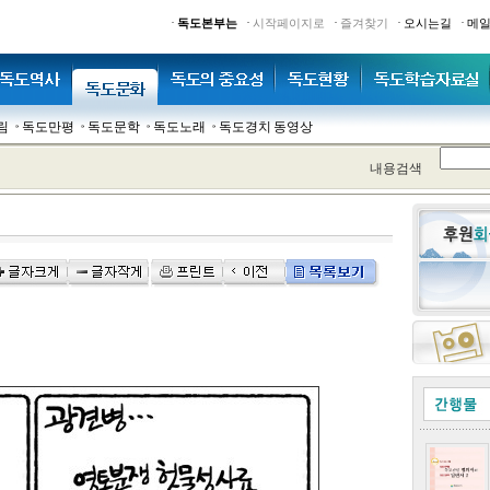
·
·
·
·
·
독도본부는
시작페이지로
즐겨찾기
오시는길
메
림
독도만평
독도문학
독도노래
독도경치 동영상
내용검색