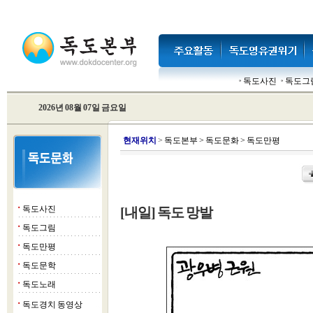
독도사진
독도그
2026년 08월 07일 금요일
현
재위치
>
독도본부
>
독도문화
>
독도만평
독도사진
[내일] 독도 망발
■
독도그림
■
독도만평
■
독도문학
■
독도노래
■
독도경치 동영상
■