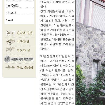
민·사회단체들이 발벗고 나
순국선열
■
섰다.
경기 이천문화원을 비롯해
상고사
■
예총 이천지부, 이천시 지속
역사
■
가능발전위원회, 이천 기독
교청년회, 이원회(이천토박
이 원로모임), 이천 환경운동
연합 등은 지난 1월부터 ‘이
천향교방 5층석탑 환수를 위
한 준비위원회’를 꾸려 활동
중이다.
93년 전 일제가 약탈한 이 석
탑은 고려시대 만들어진 높
이 6.4ｍ의 탑인데, 이천향교
(현 이천시립도서관 일대)
근처에 있다가 ‘조선물산공
진회’에 징발됐다. 조선물산
공진회는 1915년 일제의 조
선 식민통치 5주년을 기념해
각종 신문물과 우리나라의
문화재들을 모아 경복궁에
서 연 일종의 산업박람회였