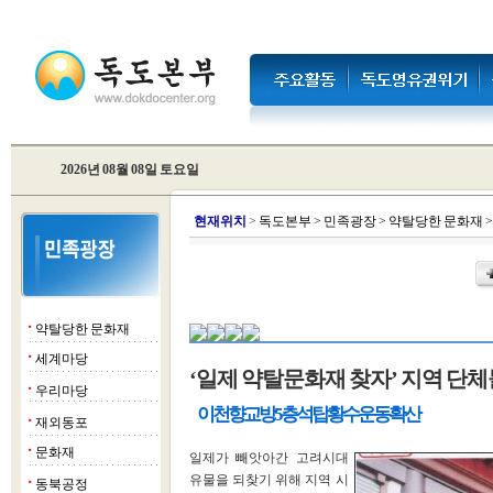
2026년 08월 08일 토요일
현
재위치
>
독도본부
>
민족광장
>
약탈당한 문화재
약탈당한 문화재
■
세계마당
■
‘일제 약탈문화재 찾자’ 지역 단
우리마당
■
이천향교방 5층석탑 황수운동 확산
재외동포
■
문화재
■
일제가 빼앗아간 고려시대
유물을 되찾기 위해 지역 시
동북공정
■