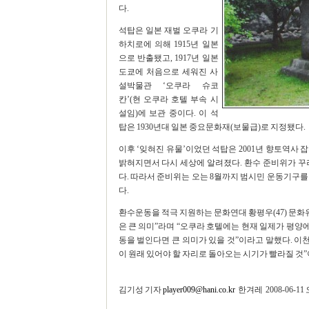
다.
석탑은 일본 재벌 오쿠라 기
하치로에 의해 1915년 일본
으로 반출됐고, 1917년 일본
도쿄에 처음으로 세워진 사
설박물관 ‘오쿠라 슈코
칸’(현 오쿠라 호텔 부속 시
설임)에 보관 중이다. 이 석
탑은 1930년대 일본 중요문화재(보물급)로 지정됐다.
이후 ‘잊혀진 유물’이었던 석탑은 2001년 향토역사
밝혀지면서 다시 세상에 알려졌다. 환수 준비위가 꾸
다. 따라서 준비위는 오는 8월까지 범시민 운동기구를
다.
환수운동을 적극 지원하는 문화연대 황평우(47) 문
은 큰 의미”라며 “오쿠라 호텔에는 현재 일제가 평양
동을 벌인다면 큰 의미가 있을 것”이라고 말했다. 이
이 원래 있어야 할 자리로 돌아오는 시기가 빨라질 것
김기성 기자
player009@hani.co.kr
한겨레 2008-06-11 오