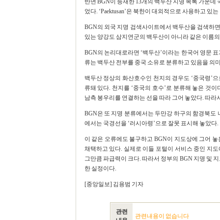
반면 BGN이 등재한 13개의 백두산 지명 목록 가운데 국
었다. ‘Paektusan’은 북한이 대외적으로 사용하고 있
BGN의 외국 지명 검색사이트에서 백두산을 검색하면
있는 양강도 삼지연군의 백두산이 아니라 같은 이름의 
BGN의 논리대로라면 ‘백두산’이라는 한국어 영문 표기
류는 백두산 전부를 중국 소유로 분류하고 있음을 의미
백두산 정상의 화산호수인 천지의 경우도 ‘중국령’으로 분
류돼 있다. 천지를 ‘중국의 호수’로 분류해 놓은 것
남측 봉우리를 연결하는 선을 따라 그어 놓았다. 따라서
BGN은 또 지명 분류에서는 두만강 하구의 함경북도 
에서는 국경선을 ‘러시아령’으로 잘못 표시해 놓았다.
이 같은 오류에도 불구하고 BGN이 지도상에 그어 놓
채택하고 있다. 실제로 이들 포털이 서비스 중인 지도
그만큼 파급력이 크다. 따라서 정부의 BGN 지명 및 
한 실정이다.
[중앙일보] 김용범 기자
관련
관련내용이 없습니다