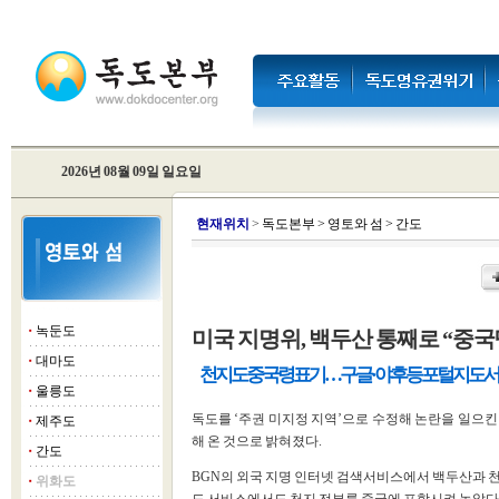
2026년 08월 09일 일요일
현
재위치
>
독도본부
>
영토와 섬
>
간도
녹둔도
미국 지명위, 백두산 통째로 “중국
■
대마도
■
천지도 중국령 표기 … 구글·야후 등 포털 지도
울릉도
■
독도를 ‘주권 미지정 지역’으로 수정해 논란을 일으킨
제주도
■
해 온 것으로 밝혀졌다.
간도
■
BGN의 외국 지명 인터넷 검색서비스에서 백두산과 천
위화도
■