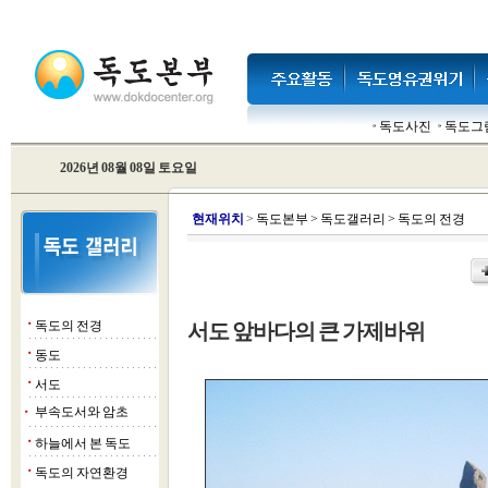
독도사진
독도그
2026년 08월 08일 토요일
현
재위치
>
독도본부
>
독도갤러리
>
독도의 전경
독도의 전경
서도 앞바다의 큰 가제바위
■
동도
■
서도
■
부속도서와 암초
■
하늘에서 본 독도
■
독도의 자연환경
■