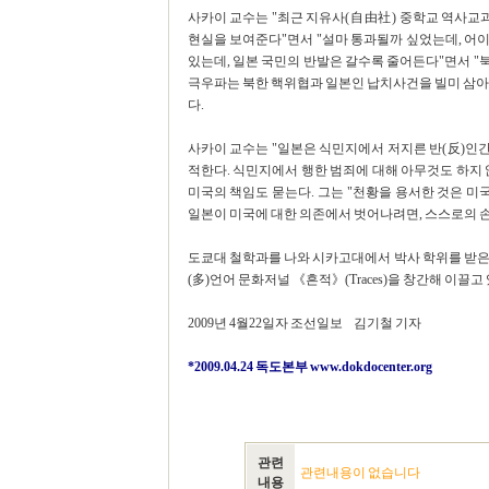
사카이 교수는 "최근 지유사(自由社) 중학교 역사
현실을 보여준다"면서 "설마 통과될까 싶었는데, 어이
있는데, 일본 국민의 반발은 갈수록 줄어든다"면서 "북
극우파는 북한 핵위협과 일본인 납치사건을 빌미 삼아
다.
사카이 교수는 "일본은 식민지에서 저지른 반(反)인간
적한다. 식민지에서 행한 범죄에 대해 아무것도 하지 
미국의 책임도 묻는다. 그는 "천황을 용서한 것은 미
일본이 미국에 대한 의존에서 벗어나려면, 스스로의 
도쿄대 철학과를 나와 시카고대에서 박사 학위를 받은 
(多)언어 문화저널 《흔적》(Traces)을 창간해 이끌고 
2009년 4월22일자 조선일보 김기철 기자
*2009.04.24 독도본부
www.dokdocenter.org
관련
관련내용이 없습니다
내용