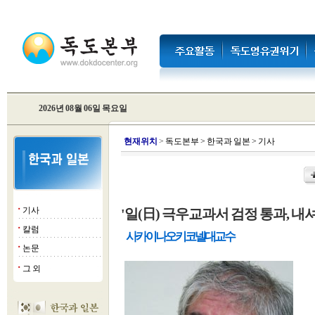
2026년 08월 06일 목요일
현
재위치
>
독도본부
>
한국과 일본
>
기사
기사
'일(日) 극우교과서 검정 통과, 
■
칼럼
■
사카이 나오키 코넬대 교수
논문
■
그 외
■