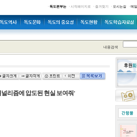
·
·
·
·
·
독도본부는
시작페이지로
즐겨찾기
오시는길
메
내용검색
내셔널리즘에 압도된 현실 보여줘'