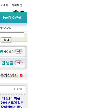
·
일보내기
사이트맵
영상강좌
| 개 요 | 이 책은
2008년도에 일본
중의원에서 독도