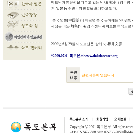
베트남과 영유권을 다투고 있는 남사(南沙（영국명
져, 일본 등 주변국의 반발을 초래하고 있다.
중국 언론(中国紙)에 따르면 중국 근해에는 500평방k
제정은 이도(離島)의 환경과 생태계 확보를 목적으로 
2009년 6월 29일자 도쿄신문
상해 : 小坂井文彦
*2009.07.01 독도본부
www.dokdocenter.org
관련
관련내용이 없습니다
내용
Copyright ⓒ 2001.독도본부. All rights rese
전화 02-747-3588 전송 02-738-2050 ⓔ-Mai