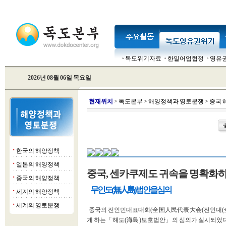
독도위기자료
한일어업협정
영유
2026년 08월 06일 목요일
현
재위치
>
독도본부
>
해양정책과 영토분쟁
>
중국 
한국의 해양정책
■
일본의 해양정책
■
중국, 센카쿠제도 귀속을 명확화하
중국의 해양정책
■
무인도(無人島)법안을 심의
세계의 해양정책
■
세계의 영토분쟁
■
중국의 전인민대표대회(全国人民代表大会(전인대(
게 하는「해도(海島)보호법안」의 심의가 실시되었