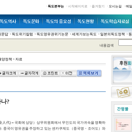
·
·
·
·
·
독도본부는
시작페이지로
즐겨찾기
오시는길
메
권문답
독도위기칼럼
독도영유권위기논문
세계가보는독도
일본의독도정책
동
내용검색
해양정책
>
자료
나?
全人代)＝국회에 상당）상무위원회에서 무인도의 국가귀속을 명확하
다. 중국이 영유권을 주장하고 있는 센카쿠제도（중국명・조어도）와