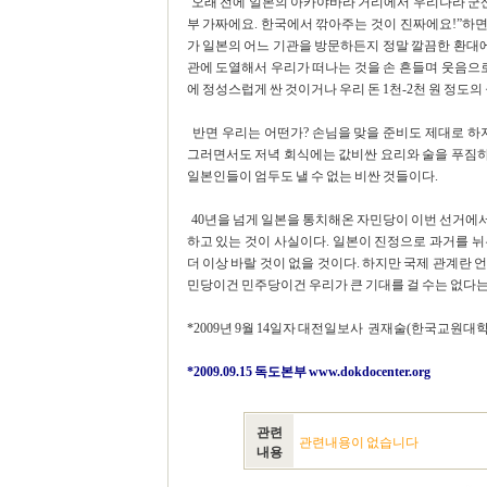
오래 전에 일본의 아카야바라 거리에서 우리나라 군산
부 가짜에요. 한국에서 깎아주는 것이 진짜에요!”하면
가 일본의 어느 기관을 방문하든지 정말 깔끔한 환대에
관에 도열해서 우리가 떠나는 것을 손 흔들며 웃음으로
에 정성스럽게 싼 것이거나 우리 돈 1천-2천 원 정도의
반면 우리는 어떤가? 손님을 맞을 준비도 제대로 하
그러면서도 저녁 회식에는 값비싼 요리와 술을 푸짐
일본인들이 엄두도 낼 수 없는 비싼 것들이다.
40년을 넘게 일본을 통치해온 자민당이 이번 선거에
하고 있는 것이 사실이다. 일본이 진정으로 과거를 
더 이상 바랄 것이 없을 것이다. 하지만 국제 관계란
민당이건 민주당이건 우리가 큰 기대를 걸 수는 없다는
*2009년 9월 14일자 대전일보사 권재술(한국교원대학
*2009.09.15 독도본부
www.dokdocenter.org
관련
관련내용이 없습니다
내용