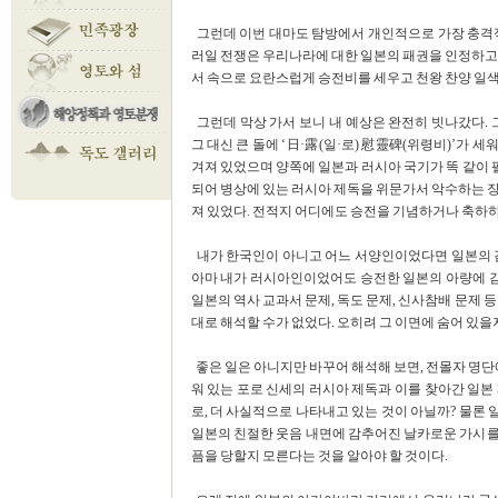
그런데 이번 대마도 탐방에서 개인적으로 가장 충격적
러일 전쟁은 우리나라에 대한 일본의 패권을 인정하고 
서 속으로 요란스럽게 승전비를 세우고 천왕 찬양 일
그런데 막상 가서 보니 내 예상은 완전히 빗나갔다. 그
그 대신 큰 돌에 ‘日·露(일·로) 慰靈碑(위령비)’가
겨져 있었으며 양쪽에 일본과 러시아 국기가 똑 같이 펄
되어 병상에 있는 러시아 제독을 위문가서 악수하는 장면
져 있었다. 전적지 어디에도 승전을 기념하거나 축하
내가 한국인이 아니고 어느 서양인이었다면 일본의 겸
아마 내가 러시아인이었어도 승전한 일본의 아량에 감
일본의 역사 교과서 문제, 독도 문제, 신사참배 문제 
대로 해석할 수가 없었다. 오히려 그 이면에 숨어 있을
좋은 일은 아니지만 바꾸어 해석해 보면, 전몰자 명단에
워 있는 포로 신세의 러시아 제독과 이를 찾아간 일본
로, 더 사실적으로 나타내고 있는 것이 아닐까? 물론
일본의 친절한 웃음 내면에 감추어진 날카로운 가시를
픔을 당할지 모른다는 것을 알아야 할 것이다.