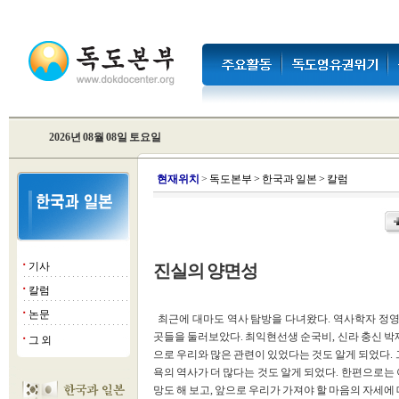
2026년 08월 08일 토요일
현
재위치
>
독도본부
>
한국과 일본
>
칼럼
기사
진실의 양면성
■
칼럼
■
논문
■
최근에 대마도 역사 탐방을 다녀왔다. 역사학자 정
곳들을 둘러보았다. 최익현선생 순국비, 신라 충신 박
그 외
■
으로 우리와 많은 관련이 있었다는 것도 알게 되었다
욕의 역사가 더 많다는 것도 알게 되었다. 한편으로는 
망도 해 보고, 앞으로 우리가 가져야 할 마음의 자세에