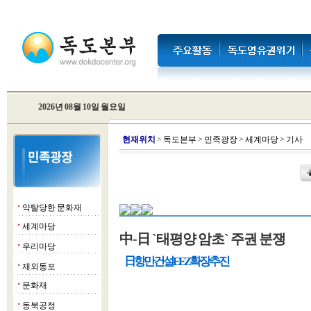
2026년 08월 10일 월요일
현
재위치
>
독도본부
>
민족광장
>
세계마당
>
기사
약탈당한 문화재
■
세계마당
■
中-日 `태평양 암초` 주권 분쟁
우리마당
■
日 항만 건설 EEZ 확장 추진
재외동포
■
문화재
■
동북공정
■