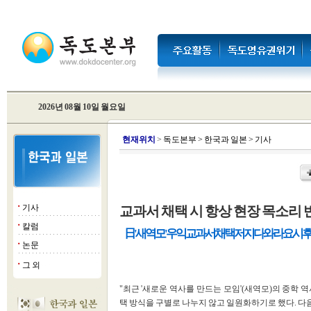
2026년 08월 10일 월요일
현
재위치
>
독도본부
>
한국과 일본
>
기사
기사
교과서 채택 시 항상 현장 목소리
■
칼럼
■
日 '새역모' 우익 교과서 채택 저지 다와라 요시
논문
■
그 외
■
"최근 '새로운 역사를 만드는 모임'(새역모)의 중학
택 방식을 구별로 나누지 않고 일원화하기로 했다. 다음