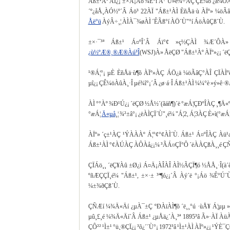
Áß±¹Àº ÀÌ¿¡ ±×Ä¡Áö ¾Ê°í Ã·´Ü»ê¾÷ÀÇ ÇÊ¼ö ¿ä¼ÒÀ
´º¿åÅ¸ÀÓ½º´Â Áö³­ 22ÀÏ "Áß±¹ÀÌ ÈñÅä·ù ÀÏº» ¼öÃ
Åë°ü
ÀýÂ÷¸¦ ÀÌÀ¯¾øÀÌ ´ÊÃß°í ÀÖ´Ù"°í ÁöÀûÇß´Ù.
±×·¯³ª Áß±¹ Á¤ºÎ´Â Áï°¢ »ç½ÇÀÌ ¾Æ´ÔÀ»
¿ù½ºÆ®¸®Æ®Àú³Î
(WSJ)À» ÅëÇØ "Áß±¹Àº ÀÏº»¿¡ ´ë
¹®Á¦°¡ µÈ ÈñÅä·ù¶õ ÀÏº»ÀÇ ÁÖ¿ä ¼öÃâÇ°ÀÎ ÇÏÀ
µî¿¡ ÇÊ¼öÀûÀ¸·Î µé¾î°¡´Â ¿ø·á·Î Áß±¹ÀÌ ¼¼°è »ý»ê
ÀÌ °°Àº ¾Ð¹Ú¿¡ ´ëÇØ ½Å½´(ãáñ¶)´ë °æÁ¦ÇÐºÎÀÇ ¸¶Ä«
°æÁ¦
Ä«µå
¸¦ ¾²±â°¡ ¿ëÀÌÇÏ´Ù"¸é¼­ "Á¦2, Á¦3ÀÇ È­»ì(
ÀÏº» ´ç±¹ÀÇ ¹ÝÀÀÀº Á¦°¢°¢ÀÌ´Ù. Áß±¹ Á¤ºÎÀÇ Àü¹æ
Áß±¹ÀÌ °¢ÀÚÀÇ ÀÔÀå¿¡¼­ ³ÃÁ¤ÇÏ°Ô ´ëÀÀÇßÀ¸¸é ÇÑ´
ÇÏÁö¸¸ ´ëÇ¥Àû ±Ø¿ì Á¤Ä¡ÀÎÀÎ ÀÌ½ÃÇÏ¶ó ½ÅÅ¸·Î(à´ê
ºñÆÇÇÏ¸é¼­ "Áß±¹, ±×·± ³ª¶ó¿¡´Â Àý´ë °¡Áö ¾Ê°Ú´
¼±¾ðÇß´Ù.
ÇÑÆí ¼¾Ä«Äí ¿µÀ¯±Ç ºÐÀïÀÌ¶õ ´ë¸¸°ú ·ùÅ¥ Á¦µµ »ç
µû¸£¸é ¼¾Ä«Äí´Â Áß±¹ ¿µÅä¿´À¸³ª 1895³â Ã»·ÀÏ À
ÇÔ²² ¹Ì±¹ °ü¸®ÇÏ¿¡ ³õ¿´´Ù°¡ 1972³â ¹Ì±¹ÀÌ ÀÏº»¿¡ ¹Ý