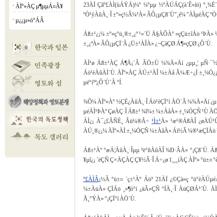
23ÀÏ Çãº£ÀÌ(ùÁÝÁ)¼º ¼ºµµ ½ºÀÚÁÇ(à´Ê«íö) º¸¾È´ç
ÀÏº»ÀÇ µ¶µµÁ¤Ã¥
¡á
ºÒ¹ýÀûÀ¸·Î ±º»ç½Ã¼³À» ÃÔ¿µÇß´Ù"¸é¼­ "ÀÌµéÀÇ ºÒ¹ýÈ
µ¿¿µ»ó°­ÁÂ
¡á
Áß±¹¿¡¼­ ±º»ç°ü¸®±¸¿ª ¹«´Ü Ä§ÀÔÀº »çÇü±îÁö ¹ÞÀ» 
±¸¿ªÀ» ÃÔ¿µÇÏ´Â ¿Ü±¹ÀÎÀ» ¿¬ÇàÇØ Á¶»çÇØ ¿Ô´Ù.
ÀÌ¹ø Áß±¹ÀÇ Á¶Ä¡´Â ÃÖ±Ù ¼¾Ä«Äí ¿­µµ¸¦ µÑ·¯½
Áö¹èÀûÀÌ´Ù. ÀÏº»ÀÇ ÀÚ±¹ÀÎ ¼±Àå Ã¼Æ÷¿Í ±¸¼Ó¿¡ 
µé°í³ª¿Ô´Ù´Â °Í.
¾Õ¼­ ÀÏº»Àº ½ÇÈ¿ÀûÀ¸·Î Áö¹èÇÏ°í ÀÖ´Â ¼¾Ä«Äí ¿
µéÀÌ¹ÞÀº ÇøÀÇ·Î Áß±¹ ¾î¼± ¼±ÀåÀ» ±¸¼ÓÇÑ ¹Ù ÀÖ
ÀÌ¿¡ À¯¿£ÃÑÈ¸ Âü¼®Â÷
¹Ì±¹
À» ¹æ¹®ÁßÀÎ ¿øÀÚ¹Ù
ÀÚ¸®¿¡¼­ ÀÏº»ÀÌ ±¸¼ÓÇÑ ¼±ÀåÀ» Áï½Ã ¼®¹æÇÏÁö ¾
Áß±¹Àº °æÁ¦ÀûÀ¸·Îµµ ³ë°ñÀûÀÎ ¾Ð·ÂÀ» °¡Çß´Ù. 
¥µî¿¡ ´ëÇÑ Ç×ÀÇÀÇ Ç¥½Ã·Î Á÷¿ø 1¸¸¸íÀÇ ÀÏº» °ü±¤
º£ÀÌÂ¡
½Ã °ü±¤ ´ç±¹Àº Áö³­ 21ÀÏ ¿©Çà»ç °ü°èÀÚ
¼±ÀüÀ» ÇÏÁö ¸»¶ó°í ¿äÃ»ÇÑ °ÍÀ¸·Î ÀüÇØÁ³´Ù. À
Å¸°ÝÀ» °¡ÇÏ°í ÀÖ´Ù.