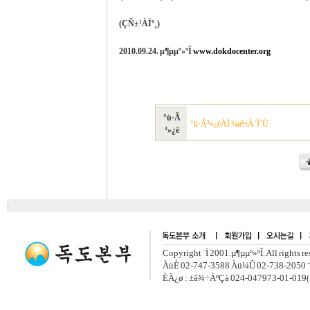
(ÇÑ±¹ÀÏº¸)
2010.09.24. µ¶µµº»ºÎ
www.dokdocenter.org
°ü·Ã
°ü·Ã³»¿ëÀÌ ¾ø½À´Ï´Ù
³»¿ë
.
Copyright ¨Ï 2001.µ¶µµº»ºÎ. All rights r
ÀüÈ­ 02-747-3588 Àü¼Û 02-738-2050 ¨
ÈÄ¿ø : ±â¾÷ÀºÇà 024-047973-01-019(