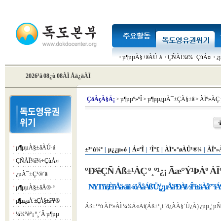
µ¶µµÀ§±âÀÚ·á
ÇÑÀÏ¾î¾÷ÇùÁ¤
¿
2026³â 08¿ù 08ÀÏ Åä¿äÀÏ
Çö
ÀçÀ§Ä¡
>
µ¶µµº»ºÎ
>
µ¶µµ¿µÀ¯±ÇÀ§±â
>
ÀÏº»ÀÇ
µ¶µµÀ§±âÀÚ·á
¡á
±³°ú¼º
|
µ¿¿µ»ó
|
Á¤ºÎ
|
¹Î°£
|
ÀÏº»°øÀÛ¹®¼­
|
ÀÏº»
ÇÑÀÏ¾î¾÷ÇùÁ¤
¡á
ºÐ³ëÇÑ Áß±¹ÀÇ º¸º¹¿¡ Ãæ°Ý¹ÞÀº ÀÏ
¿µÀ¯±Ç¹®´ä
¡á
NYT 'ñé, ÈñÅä·á ìí¼öÃâ Áß´Ü'¡¦ ¿µÅäºÐÀï ½Î°í ±äÀå°¨ °íÁ
µ¶µµÀ§±âÄ®·³
¡á
µ¶µµ¿µÀ¯±ÇÀ§±â ³í¹®
¡á
Áß±¹°ú ÀÏº»ÀÌ ¼¾Ä«Äí(Áß±¹¸í ´ô¿ÀÀ§´Ù¿À) ¿­µµ¸¦ µ
¼¼°è°¡ º¸´Â µ¶µµ
¡á