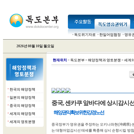
독도위기자료
한일어업협정
영유
2026년 08월 10일 월요일
현
재위치
>
독도본부
>
해양정책과 영토분쟁
>
세계의
한국의 해양정책
■
일본의 해양정책
■
중국, 센카쿠 앞바다에 상시감시선
중국의 해양정책
■
해양권익확보 위한 강경노선
세계의 해양정책
■
세계의 영토분쟁
■
중국정부가 영유권을 주장하는 오키나와현(沖縄県) 
는 대형어업감시선 태세를 확충해 상시 순항시킬 방침