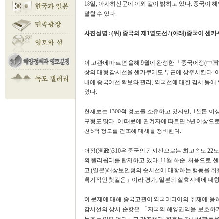
18일, 아사히신문에 이와 같이 밝히고 있다. 중국
말할 수 있다.
사진설명 : (위) 중국의 제1열도선 / (아래)중국이 
이 고관에 따르면 올해 9월에 완성한 「중국어정(中国漁政)
상의 대형 감시선을 센카쿠제도 부근에 상주시킨다. 
내에 중국어선 확보와 관리, 외국선에 대한 감시 등에
있다.
현재로는 1300척 정도를 소유하고 있지만, 1천톤 
구형도 많다. 이 때문에 관계자에 따르면 5년 이상으
선 5척 정도를 건조해 태세를 정비한다.
어정(漁政)310은 중국의 감시선으로는 최고속도 22노
의 헬리콥터를 탑재하고 있다. 11월 하순, 처음으로
고 (일본)해상보안청의 순시선에 대항하는 행동을 취
획기적인 첫걸음」이라 평가, 일본의 실효지배에 대항
이 문제에 대해 중국고관이 외국미디어의 취재에 응하
감시선의 상시 순항은 「자국의 해양권익을 보호하기