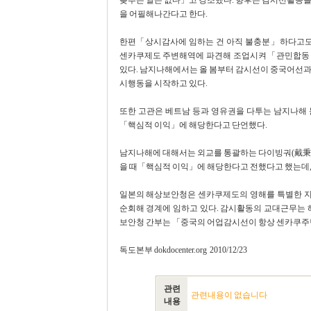
늦추는 일은 없다」고 강조했다. 향후는 감시선활동을
을 어필해나간다고 한다.
한편「상시감사에 임하는 건 아직 불충분」하다고도 
센카쿠제도 주변해역에 파견해 조업시켜「관민합동
있다. 남지나해에서는 올 봄부터 감시선이 중국어선과
시행동을 시작하고 있다.
또한 고관은 베트남 등과 영유권을 다투는 남지나해
「핵심적 이익」에 해당한다고 단언했다.
남지나해에 대해서는 외교를 통괄하는 다이빙궈(戴秉国
을 때「핵심적 이익」에 해당한다고 전했다고 했는데,
일본의 해상보안청은 센카쿠제도의 영해를 특별한 지
순회해 경계에 임하고 있다. 감시활동의 교대근무는 해
보안청 간부는 「중국의 어업감시선이 항상 센카쿠주변
독도본부 dokdocenter.org 2010/12/23
관련
관련내용이 없습니다
내용