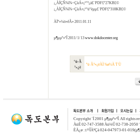
¡¸ÀÏÇÑ¾î¾÷ÇùÁ¤¡¹°³¿ä£¨PDF£º27KB£©
¡¸ÀÏÇÑ¾î¾÷ÇùÁ¤¡¹°ü°èµµ£¨PDF£º318KB£©
ÀÏº»¼ö»êÃ» 2011.01.11
µ¶µµº»ºÎ 2011/ 1/ 13
www.dokdocenter.org
°ü·Ã
°ü·Ã³»¿ëÀÌ ¾ø½À´Ï´Ù
³»¿ë
Copyright ¨Ï 2001.µ¶µµº»ºÎ. All rights r
ÀüÈ­ 02-747-3588 Àü¼Û 02-738-2050 ¨
ÈÄ¿ø :±¹¹ÎÀºÇà 024-047973-01-019(µ¶