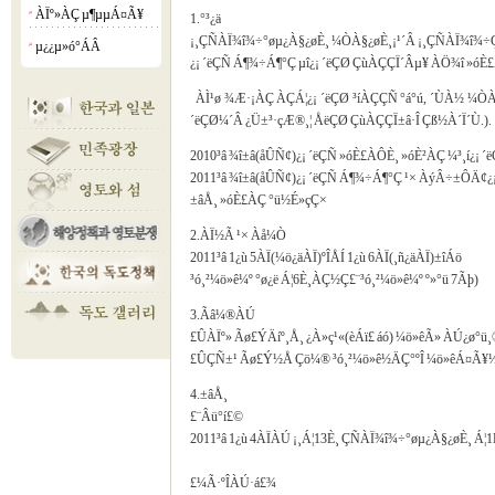
ÀÏº»ÀÇ µ¶µµÁ¤Ã¥
¡á
1.°³¿ä
¡¸ÇÑÀÏ¾î¾÷°øµ¿À§¿øÈ¸ ¼ÒÀ§¿øÈ¸¡¹´Â ¡¸ÇÑÀÏ¾î¾÷ÇùÁ
µ¿¿µ»ó°­ÁÂ
¡á
¿¡ ´ëÇÑ Á¶¾÷Á¶°Ç µî¿¡ ´ëÇØ ÇùÀÇÇÏ´Âµ¥ ÀÖ¾î »ó
ÀÌ¹ø ¾Æ·¡ÀÇ ÀÇÁ¦¿¡ ´ëÇØ ³íÀÇÇÑ °á°ú, ´ÙÀ½ ¼ÒÀ
´ëÇØ¼­´Â ¿Ü±³·çÆ®¸¦ ÅëÇØ ÇùÀÇÇÏ±â·Î Çß½À´Ï´Ù.).
2010³â ¾î±â(åÛÑ¢)¿¡ ´ëÇÑ »óÈ£ÀÔÈ¸ »óÈ²ÀÇ ¼³¸í¿¡ ´
2011³â ¾î±â(åÛÑ¢)¿¡ ´ëÇÑ Á¶¾÷Á¶°Ç ¹× ÀýÂ÷±ÔÄ¢¿
±âÅ¸ »óÈ£ÀÇ °ü½É»çÇ×
2.ÀÏ½Ã ¹× Àå¼Ò
2011³â 1¿ù 5ÀÏ(¼ö¿äÀÏ)ºÎÅÍ 1¿ù 6ÀÏ(¸ñ¿äÀÏ)±îÁö
³ó¸²¼ö»ê¼º °ø¿ë Á¦6È¸ÀÇ½Ç£¨³ó¸²¼ö»ê¼º º»°ü 7Ãþ)
3.Ãâ¼®ÀÚ
£ÛÀÏº» Ãø£ÝÄíº¸Å¸ ¿À»ç¹«(èÁï£ áó) ¼ö»êÃ» ÀÚ¿ø°ü¸®
£ÛÇÑ±¹ Ãø£Ý½Å Çö¼® ³ó¸²¼ö»ê½ÄÇ°ºÎ ¼ö»êÁ¤Ã¥½
4.±âÅ¸
£¨Âü°í£©
2011³â 1¿ù 4ÀÏÀÚ ¡¸Á¦13È¸ ÇÑÀÏ¾î¾÷°øµ¿À§¿øÈ¸ Á¦1
£¼Ã·ºÎÀÚ·á£¾