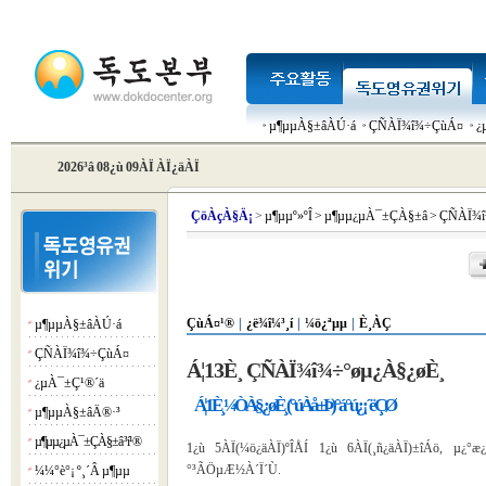
µ¶µµÀ§±âÀÚ·á
ÇÑÀÏ¾î¾÷ÇùÁ¤
¿
2026³â 08¿ù 09ÀÏ ÀÏ¿äÀÏ
Çö
ÀçÀ§Ä¡
>
µ¶µµº»ºÎ
>
µ¶µµ¿µÀ¯±ÇÀ§±â
>
ÇÑÀÏ¾
ÇùÁ¤¹®
|
¿ë¾î¼³¸í
|
¼ö¿ªµµ
|
È¸ÀÇ
µ¶µµÀ§±âÀÚ·á
¡á
ÇÑÀÏ¾î¾÷ÇùÁ¤
¡á
Á¦13È¸ ÇÑÀÏ¾î¾÷°øµ¿À§¿øÈ¸
¿µÀ¯±Ç¹®´ä
¡á
Á¦1È¸ ¼ÒÀ§¿øÈ¸ (°úÀå±Þ)°á°ú¿¡ ´ëÇØ
µ¶µµÀ§±âÄ®·³
¡á
µ¶µµ¿µÀ¯±ÇÀ§±â ³í¹®
¡á
1¿ù 5ÀÏ(¼ö¿äÀÏ)ºÎÅÍ 1¿ù 6ÀÏ(¸ñ¿äÀÏ)±îÁö, µ¿°æ
°³ÃÖµÆ½À´Ï´Ù.
¼¼°è°¡ º¸´Â µ¶µµ
¡á