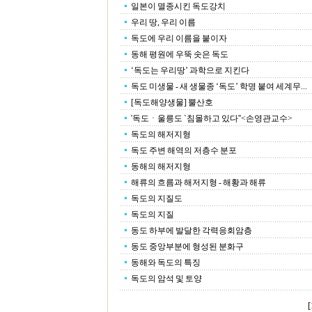
일본이 멸종시킨 독도강치
우리 땅, 우리 이름
독도에 우리 이름을 붙이자
동해 평원에 우뚝 솟은 독도
‘독도는 우리땅’ 과학으로 지킨다
독도 미생물 - 새 생물종 ‘독도’ 학명 붙여 세계무...
[독도해양생물] 뿔산호
'독도ㆍ울릉도 `침몰하고 있다''<손영관교수>
독도의 해저지형
독도 주변 해역의 저층수 분포
동해의 해저지형
해류의 흐름과 해저지형 - 해황과 해류
독도의 지질도
독도의 지질
동도 하부에 발달한 각력응회암층
동도 중앙부분에 형성된 분화구
동해와 독도의 특징
독도의 암석 및 토양
[