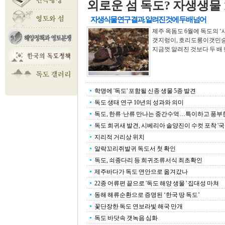
외로운 섬 독도? 자생생물 1
자생식물 연구 결과, 알려진 것에 두 배 넘어
제주 옥돔도 6월에 독도의 
갯지렁이, 호리도롱이갯민숭이
지금껏 알려진 것보다 두 배 넘게
학명에 '독도' 포함될 신종 생물 5종 발견
독도 생태 연구 10년의 성과와 의미
독도, 한류·난류 만나는 중간수역…특이하고 풍부한 .
독도 희귀새 발견, 시베리아 솔양진이 수컷 포착 '국..
지리적 거리상 위치
알락꼬리쥐발귀 독도서 첫 확인
독도, 쇠종다리 등 희귀조류서식 최초확인
제주바다가 독도 연안으로 옮겨갔나
22종 어류편 끝으로 '독도 해양 생물 ' 집대성 마쳐
동해 해류순환으로 증명된 ‘한국 땅 독도’
꽃단장한 독도 연보라빛 해국 만개
독도 바닷속 갯녹음 심화