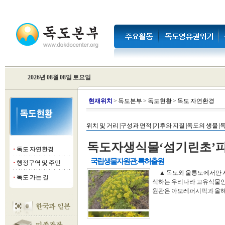
2026년 08월 08일 토요일
현
재위치
>
독도본부
>
독도현황
>
독도 자연환경
위치 및 거리 |
구성과 면적 |
기후와 지질 |
독도의 생물 |
독
독도자생식물‘섬기린초’
독도 자연환경
■
국립생물자원관, 특허출원
행정구역 및 주민
■
▲ 독도와 울릉도에서만 
독도 가는 길
■
식하는 우리나라 고유식물인
원관은 아모레퍼시픽과 올해 2