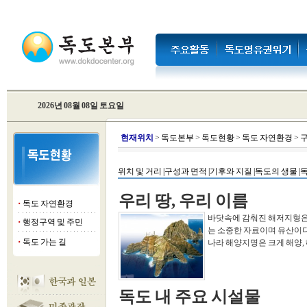
2026년 08월 08일 토요일
현
재위치
>
독도본부
>
독도현황
>
독도 자연환경
>
구
위치 및 거리 |
구성과 면적 |
기후와 지질 |
독도의 생물 |
독
우리 땅, 우리 이름
독도 자연환경
■
바닷속에 감춰진 해저지형은 
행정구역 및 주민
■
는 소중한 자료이며 유산이다
독도 가는 길
나라 해양지명은 크게 해양, 해협
■
독도 내 주요 시설물