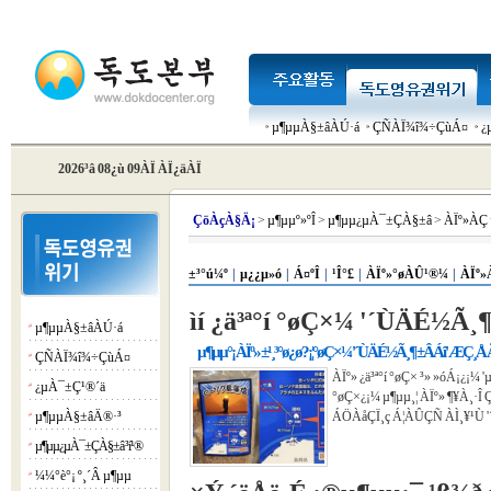
µ¶µµÀ§±âÀÚ·á
ÇÑÀÏ¾î¾÷ÇùÁ¤
¿
2026³â 08¿ù 09ÀÏ ÀÏ¿äÀÏ
Çö
ÀçÀ§Ä¡
>
µ¶µµº»ºÎ
>
µ¶µµ¿µÀ¯±ÇÀ§±â
>
ÀÏº»ÀÇ
±³°ú¼º
|
µ¿¿µ»ó
|
Á¤ºÎ
|
¹Î°£
|
ÀÏº»°øÀÛ¹®¼­
|
ÀÏº»
ìí ¿ä³ª°í °øÇ×¼­ '´ÙÄÉ½
µ¶µµÀ§±âÀÚ·á
¡á
µ¶µµ°¡ ÀÏº» ±¹¸³°ø¿ø?¡¦°øÇ×¼­ '´ÙÄÉ½Ã¸¶ ±ÂÁî' ÆÇ
ÇÑÀÏ¾î¾÷ÇùÁ¤
¡á
ÀÏº» ¿ä³ª°í °øÇ× ³» »óÁ¡¿¡¼
¿µÀ¯±Ç¹®´ä
¡á
°øÇ×¿¡¼­ µ¶µµ¸¦ ÀÏº» ¶¥À¸·
µ¶µµÀ§±âÄ®·³
ÁÖÀåÇÏ¸ç Á¦ÀÛÇÑ ÀÌ¸¥¹Ù '
¡á
µ¶µµ¿µÀ¯±ÇÀ§±â ³í¹®
¡á
¼¼°è°¡ º¸´Â µ¶µµ
¡á