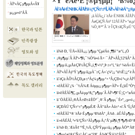
×Ý ´ëÅë·É ¡®µ¶µµ¡¯ ¹ß¾ð
ÀÏº»ÀÇ µ¶µµÁ¤Ã¥
¡á
ÀÌ ´ëÅë·É NHK ÀÎÅÍºä¼­ ¡°ÇÑ±¹ ±¹¹Î, ÀÏº»ÀÌ ¾ðÁ¨°¡ 
µ¿¿µ»ó°­ÁÂ
¡á
¡ã ÀÌÀç¸í ´ëÅë·É NHK ÀÎÅÍ
ÁøÇàÇÑ Áö³­ 12ÀÏ ÀÏº» °ø¿µ
¼Ò¸®³ª´Â ´ë·Î Ç¥±âÇÑ µÚ “
ìí¾ð·Ð, ´ÙÄ«ÀÌÄ¡¿¡ 'µ¶µµ °ÇµéÁö ¸¶¶ó' °æ°í, ¿Ö
¡®µ¶µµ´Â ÀÏº» ¶¥¡¯ ¼Ò³à»ó Å×·¯ ÀÏº»ÀÎ¡¦12³âÂ
µ¶µµ ìí ¿µÅä Ç¥½ÃÇÑ ¿ì¸¶¹«½º¸Þ ±¤°í, °á±¹ ¼öÁ¤ È
ÀÏº»ÀÎ Àý¹Ý 'µ¶µµ ìí¿µÀ¯±Ç Á¤´ç¼º¿¡ °ü½É'¡¦¿ª´ë Ã
ìí´ëÇü ÀÔ½ÃÇÐ¿ø ±³Àç¼­ µ¶µµ ¹× ³­Â¡ÇÐ»ì ³»¿ë ÀÏºÎ 
»êÄÉÀÌ '¿¾ ·¯½Ã¾Æ Áöµµ¿¡ µ¶µµ=ÀÏº»·É¡¦ùÛ ºÒ¹
ìí»êÄÉÀÌ ¶Ç ¿µÅä µµ¹ß¡¦'''µ¶µµ´Â ÀÏº»¶¥' Ú¸Ç×°øÁöµ
ìí ´ÖÄÉÀÌ ¡®ÅÂ±Ø±â ÈÖ³¯¸®´Â µ¶µµ¡¯ È«º¸ ¿µ»ó ¿
ìíÇÐÀÚ 'ÇÑ±¹±º µ¶µµÈÆ·ÃÀº ìíÀ» Àû±¹ »ï´Â °Í¡¦
»êÄÉÀÌ '¹® ´ëÅë·É µ¶µµ ¹ß¾ðÀº ¸Á¾ð...ùÛÀÌ µ¶µµ 
ìí »êÄÉÀÌ, ³»³â 'ÇÑ±¹ÀÌ µ¶µµ Á¡°Å' µå¶ó¸¶ ³¶µ¶±Ø ¹
ìí ¾ð·Ð, 'ÆòÃ¢ °³È¸½Ä, ÇÑ¹Ýµµ±â¿¡ µ¶µµ ÀÖ³ª Àß º
'µ¶µµ¹æ¹® ÇÑ±¹ ÀÇ¿ø °í¹ß' ¸Á¾ðÇÑ ìí ½ºÁîÅ°