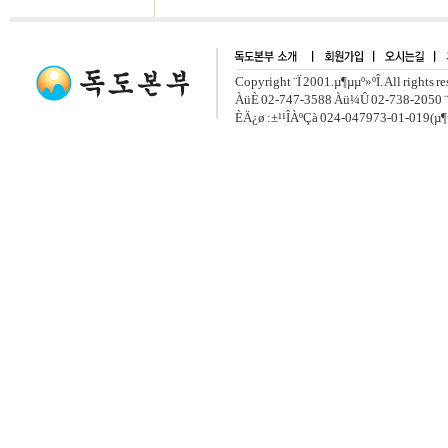
Copyright ¨Ï 2001.µ¶µµº»ºÎ. All rights r
ÀüÈ­ 02-747-3588 Àü¼Û 02-738-2050 ¨
ÈÄ¿ø :±¹¹ÎÀºÇà 024-047973-01-019(µ¶