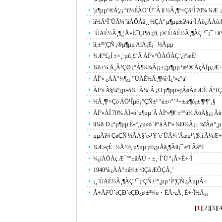
'µ¶µµ¹®Á¦¿¡ °ü½ÉÀÖ´Ù'´Â ìí ½Ã¸¶³×Çö¹Î 70% ¾Æ·¡·
ìí½Ã¹Î´ÜÃ¼ 'ìíÁÖÀå¸¸ ½ÇÀº µ¶µµ±â¼ú·Î Áõ¿ÀÁõÆ
´ÙÄÉ½Ã¸¶¸¦ Å»È¯ÇÏ¶ó ¡¦ìí, ¡®´ÙÄÉ½Ã¸¶ÀÇ ³¯¡¯ ±â
ìí,±³¹¦ÇÑ ¡®µ¶µµ ÀïÁ¡È­¡¯ ½Ãµµ
¾Æº£¿Í ±×¸¦ µû¸£´Â ÀÏº»°ÔÀÓÀÇ '¿ì°æÈ­'
¾ó±¼ Ä¸Ã³ÇØ ¡°Á¶¼¾Â¡¡±¡¦µ¶µµ ¹æ¹® ÀçÀÏµ¿Æ÷ ±
ÀÏº» ¿ÀÅ°¼¶¿¡ '´ÙÄÉ½Ã¸¶¾î·Î¿ª»ç°ü'
ÀÏº» À§¼º¿µ»ó¾÷Ã¼´Â ¿Ö µ¶µµ»çÁøÀ» ÆÈ·Á°í ÇÏ
½Ã¸¶³×Çö ÁÖ¹Îµé ¡°ÇÑ±¹ °ü±¤°´ ²÷±æ¶ó¡± ¶³¶°¸§
ÀÏº»ÀÎ 70% ÀÌ»ó 'µ¶µµ´Â ÀÏº»¶¥' ±³°ú¼­ ÁöÄ§¿¡ Â
ìí¾ð·Ð ¡°µ¶µµ È«º¸¿µ»ó ´ë°á ÀÏº» ¾Ð½Â¡± ¾ïÃø º¸
µµÄì¼­ ÇøÇÑ ½ÃÀ§´ë-¹Ý´ë´ÜÃ¼ 'Ãæµ¹'¡¦8¸í Ã¼Æ÷
¾Æ»çÈ÷½Å¹®, µ¶µµ ¡®¿µÅä¸¶Âû¡¯ eºÏ Ãâ°£
¼­¿ïÁÖÀç Æ¯º°±âÀÚ・±¸·Î´Ù °¡Ã÷È÷·Î
1940³â ¿ÀÅ°±â¼± ¹ßÇà ÆÔÇÃ¸´
¡¸´ÙÄÉ½Ã¸¶ÀÇ ³¯¡¹ÇÑ±¹º¸µµ ¹Ì¹¦ÇÑ ¿ÂµµÂ÷
Ã÷Äí¹Ù´ëÇÐ´ëÇÐ¿ø ±³¼ö・ÈÄ·çÅ¸ È÷·Î½Ã¡¡
[
1
][
2
][
3
][