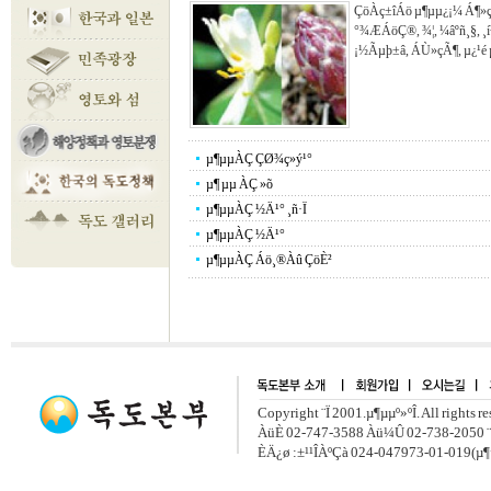
ÇöÀç±îÁö µ¶µµ¿¡¼­ Á¶»çµ
°­¾ÆÁöÇ®, ¾¦, ¼âºñ¸§, 
¡½Ãµþ±â, ÁÙ»çÃ¶, µ¿¹é
µ¶µµÀÇ ÇØ¾ç»ý¹°
µ¶ µµ ÀÇ »õ
µ¶µµÀÇ ½Ä¹° ¸ñ·Ï
µ¶µµÀÇ ½Ä¹°
µ¶µµÀÇ Áö¸®Àû ÇöÈ²
Copyright ¨Ï 2001.µ¶µµº»ºÎ. All rights r
ÀüÈ­ 02-747-3588 Àü¼Û 02-738-2050 ¨
ÈÄ¿ø :±¹¹ÎÀºÇà 024-047973-01-019(µ¶