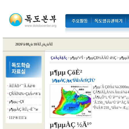
2026³â 08¿ù 10ÀÏ ¿ù¿äÀÏ
Çö
ÀçÀ§Ä¡
>
µ¶µµº»ºÎ
>
µ¶µµÇÐ½ÀÀÚ·á½Ç
>
µ¶µµ
µ¶µµ ÇöÈ²
'µ¶µµÀÇ ¸ðµç °ÍÀÌ ±Ã±ÝÇÏ´Ù'
ÀÚÁÖ ¹¯´Â Áú¹®
¡á
µ¶µµ´Â ÇØÀú ¾à 2000m¿
ÇÃ¶óÀÌ¿À¼¼ Àü±â ¾à 46
ÇÑÀÏ¾î¾÷ÇùÁ¤¹®´ä
¡á
¿Ã¶ó¿Ô°í, ¹Ù´å¹°°ú ºø¹
µ¶µµ¿¬Ç¥
¡á
´Â 250¸¸³âÀü ¹Ù´å¹°ÀÇ 
ºÎ¼­Á® 210¸¸³âÀü ¹«·Æ¿
µ¶µµÀÇ ÀÚ¿¬È¯°æ
¡á
111¹® 111´ä
¡á
µ¶µµÀÇ ½Ä¹°