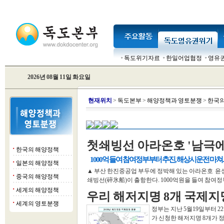
독도위기자료
한일어업협정
영유
2026년 08월 11일 화요일
현
재위치
>
독도본부
>
해양정책과 영토분쟁
>
한국의
첫쇄빙선 아라온호 '남극에
한국의 해양정책
■
1000억 들여 참여정부부터 추진, 해상시운전 마쳐.
일본의 해양정책
■
▲ 부산 한진중공업 부두에 정박해 있는 아라온호 윤성
중국의 해양정책
■
쇄빙선(碎氷船)이 출항한다. 1000억원을 들여 참여정
세계의 해양정책
■
우리 해저지명 8개 국제지
세계의 영토분쟁
■
정부는 지난 5월19일부터 
가 신청한 해저지명 8개가 