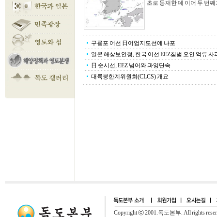
초로 등재한 데 이어 두 번째가
구룡포 어선 日어업지도선에 나포
일본 해상보안청, 한국 어선 EEZ침범 오인 억류 사
日 순시선, EEZ 넘어와 과잉단속
대륙붕한계위원회(CLCS) 개요
Copyright ⓒ 2001.독도본부. All rights rese