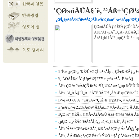
'ÇØ»óÀÚÀ§´ë, ³²Áß±¹ÇØ¼
¿ä¹Ì¿ì¸®½Å¹® 'Áß±¹ÀÇ ÀÏ¹æÀû Çö»ó º¯°æ ½Ãµµ °ßÁ¦ ¸
ÇØ»óÀÚÀ§´ë È£À§ÇÔ ´ÙÄ«³
Áß±¹ÀÌ ¿µÀ¯±ÇÀ» ÁÖÀåÇÏ´Â
Áö³­ 1¿ù11ÀÏ º¸µµÇß´Ù. º¸µ
ìí ºÏ¹æ ¿µÇØ¿¡ '¾Ë¹Ú±â' ÇÏ´ø ¹«ÀÎµµ, ÇÏ·ç¾ÆÄ§¿¡
ìí, 'ÁÖÀÎ ¾ø´Â' ¿Üµý ¼¶ 277°÷ ¿¬³» ±¹À¯È­ ¹æÄ§
ÀÏº» ÇØ°æ '¹«ÀåÇÑ ñé ¼±¹Ú, ¼¾Ä«Äí ¿­µµ ¾Õ¹Ù´Ù
ÀÏº», ´ô¿ÀÀ§´Ù¿À ±¹À¯È­ 3ÁÖ³â ¸Â¾Æ ¿µÇØ¼öÈ£ 
[¿ª»ç¼Ó ¿À´Ã] '¹úÁýÀ» °Çµå¸®´Ù'¡¦ÀÏº», ¼¾Ä«Äí ¿­
ìí ¹æÀ§¿¹»ê 2.2% Áõ¾× ÃßÁø...¼¾Ä«Äí µî °ü·Ã Áß±
ìíÇØ»óº¸¾ÈÃ», ¼¾Ä«Äí Á¢±Ù Áß±¹¾î¼± ´ëÀÀ Àü´ã
¿µÇØ¡¤¿¡³ÊÁö ºÐÀï ÀÌ¸é¿¡ µå¸®¿î ìí ¾Èº¸ À§±â°¨
ÀÏº» 'Áß±¹ ÇØ°æ¼± 3Ã´, ¼¾Ä«Äí ÇØ¿ª ÁøÀÔ¡¦¿Ãµé
ÀÏº», ÅÂÆò¾ç °øÇØ Èñ±Í±Ý¼Ó 'µ¶Á¡' Å½»ç±Ç È®