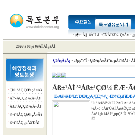
µ¶µµÀ§±âÀÚ·á
ÇÑÀÏ¾î¾÷ÇùÁ¤
¿
2026³â 08¿ù 09ÀÏ ÀÏ¿äÀÏ
Çö
ÀçÀ§Ä¡
>
µ¶µµº»ºÎ
>
ÇØ¾çÁ¤Ã¥°ú ¿µÅäºÐÀï
>
ÀÏ
Áß±¹ÀÌ ³²Áß±¹ÇØ¼­ ÈÆ·ÃÇ
ÇÑ±¹ÀÇ ÇØ¾çÁ¤Ã¥
¡á
È«Äá¾ð·Ð '¹Ì±º, º£ÀÌÂ¡¿Ã¸²ÇÈ¡¤¼³¿¬ÈÞ ¾ÕµÎ°í ÈÆ·Ã
ÀÏº»ÀÇ ÇØ¾çÁ¤Ã¥
¡á
¹Ì±¹ Ä®ºó½¼È£ 2ÁÖ Àü Áß±¹
Áß±¹ÀÇ ÇØ¾çÁ¤Ã¥
¡á
½À»ó·úÀü´ÜÀÌ ÁøÀÔÇØ ±äÀ
Áö³­ 1¿ù 14ÀÏ º¸µµÇß´Ù. º
¼¼°èÀÇ ÇØ¾çÁ¤Ã¥
¡á
¼¼°èÀÇ ¿µÅäºÐÀï
¡á