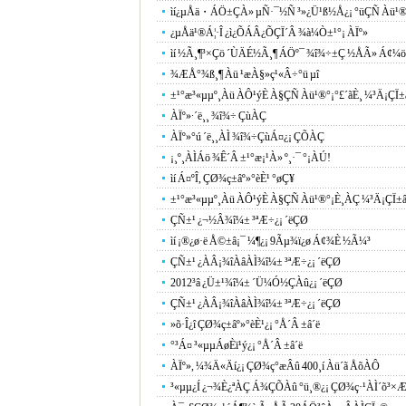
ìí¿µÅä・ÁÖ±ÇÀ» µÑ·¯½Ñ ³»¿Ü¹ß½Å¿¡ °üÇÑ Àü¹®°
¿µÅä¹®Á¦·Î ¿ì¿ÕÁÂ¿ÕÇÏ´Â ¾à¼Ò±¹°¡ ÀÏº»
ìí ½Ã¸¶³×Çö ´ÙÄÉ½Ã¸¶ ÁÖº¯ ¾î¾÷±Ç ½ÅÃ» Á¢¼ö
¾ÆÅ°¾ß¸¶ Àü ¹æÀ§»ç¹«Â÷°ü µî
±¹°æ³«µµº¸Àü ÀÔ¹ýÈ­ À§ÇÑ Àü¹®°¡°£´ãÈ¸ ¼³Ä¡ÇÏ±
ÀÏº»∙´ë¸¸ ¾î¾÷ ÇùÀÇ
ÀÏº»°ú ´ë¸¸ÀÌ ¾î¾÷ÇùÁ¤¿¡ ÇÕÀÇ
¡¸º¸ÀÌÁö ¾Ê´Â ±¹°æ¡¹À» º¸·¯ °¡ÀÚ!
ìí Á¤ºÎ, ÇØ¾ç±âº»°èÈ¹ °øÇ¥
±¹°æ³«µµº¸Àü ÀÔ¹ýÈ­ À§ÇÑ Àü¹®°¡È¸ÀÇ ¼³Ä¡ÇÏ±â
ÇÑ±¹ ¿¬½Â¾î¼± ³ªÆ÷¿¡ ´ëÇØ
ìí ¡®¿ø·ë Å©±â¡¯ ¼¶¿¡ 9Ãµ¾ï¿ø Á¢¾È ½Ã¼³
ÇÑ±¹ ¿ÀÂ¡¾îÀâÀÌ¾î¼± ³ªÆ÷¿¡ ´ëÇØ
2012³â ¿Ü±¹¾î¼± ´Ü¼Ó½ÇÀû¿¡ ´ëÇØ
ÇÑ±¹ ¿ÀÂ¡¾îÀâÀÌ¾î¼± ³ªÆ÷¿¡ ´ëÇØ
»õ·Î¿î ÇØ¾ç±âº»°èÈ¹¿¡ °Å´Â ±â´ë
°³Á¤ ³«µµÁøÈï¹ý¿¡ °Å´Â ±â´ë
ÀÏº», ¼¾Ä«Äí¿¡ ÇØ¾ç°æÂû 400¸í Àü´ã ÅõÀÔ
³«µµ¿Í ¿¬¾È¿ªÀÇ Á¾ÇÕÀû °ü¸®¿¡ ÇØ¾ç·¹ÀÌ´õ³×Æ