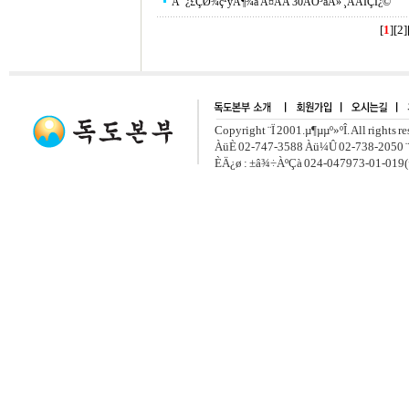
À¯¿£ÇØ¾ç¹ýÁ¶¾à Ã¤ÅÃ 30ÁÖ³âÀ» ¸ÂÀÌÇÏ¿©
[
1
][
2
]
Copyright ¨Ï 2001.µ¶µµº»ºÎ. All rights r
ÀüÈ­ 02-747-3588 Àü¼Û 02-738-2050 ¨
ÈÄ¿ø : ±â¾÷ÀºÇà 024-047973-01-019(