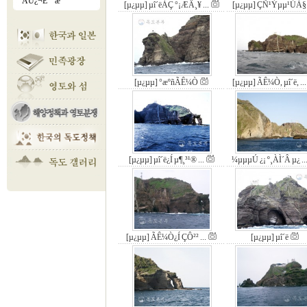
ÀÚ¿¬È¯°æ
[µ¿µµ] µî´ëÀÇ °¡ÆÄ¸¥ ...
[µ¿µµ] ÇÑ¹Ýµµ¹ÙÀ
[µ¿µµ] °æºñÃÊ¼Ò
[µ¿µµ] ÃÊ¼Ò, µî´ë, ..
[µ¿µµ] µî´ë¿Í µ¶¸³¹® ...
¼­µµµÚ ¿¡ º¸ÀÌ´Â µ¿ ..
[µ¿µµ] ÃÊ¼Ò¿Í ÇÔ²² ...
[µ¿µµ] µî´ë