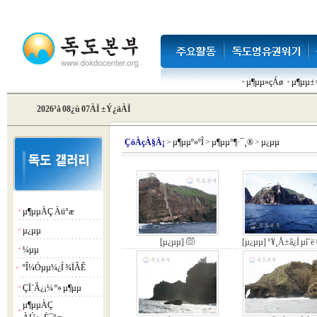
µ¶µµ»çÁø
µ¶µµ±×
2026³â 08¿ù 07ÀÏ ±Ý¿äÀÏ
Çö
ÀçÀ§Ä¡
>
µ¶µµº»ºÎ
>
µ¶µµ°¶·¯¸®
>
µ¿µµ
µ¶µµÀÇ Àü°æ
¡á
µ¿µµ
¡á
[µ¿µµ]
[µ¿µµ] °¥¸Å±â¿Í µî´ë
¼­µµ
¡á
ºÎ¼Óµµ¼­¿Í ¾ÏÃÊ
¡á
ÇÏ´Ã¿¡¼­ º» µ¶µµ
¡á
µ¶µµÀÇ
¡á