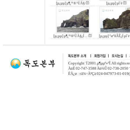
[µ¿µµ] µ¶¸³¹® ¹ÙÀ§
[µ¿µµ] µî´ë
[µ¿µµ] µ¶¸³¹®¹ÙÀ§¿Í ...
[µ¿µµ] °æºñÃÊ¿Í µî´ë
Copyright ¨Ï 2001.µ¶µµº»ºÎ. All rights r
ÀüÈ­ 02-747-3588 Àü¼Û 02-738-2050 ¨
ÈÄ¿ø : ±â¾÷ÀºÇà 024-047973-01-019(