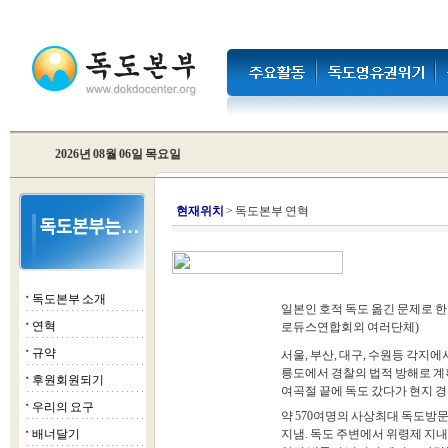
2026년 08월 06일 목요일
현재위치
> 독도본부 연혁
독도본부 소개
■
일본인 호적 독도 옮긴 문제로 한
연혁
로듀스연합회외 여러단체)
■
규약
■
서울, 부산, 대구, 수원등 각지에
릉도에서 경찰의 법적 방해로 계획
후원회원되기
■
여곡절 끝에 독도 갔다가 현지 경
우리의 요구
■
약 570여명의 사상최대 독도방
배너달기
지냄. 독도 주변에서 위령제 지내
■