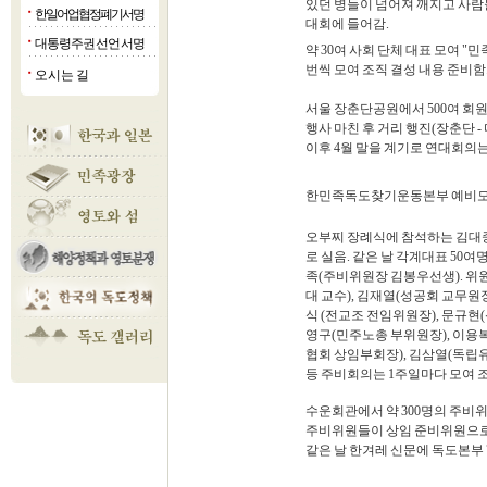
있던 병들이 넘어져 깨지고 사람들
한일어업협정폐기 서명
■
대회에 들어감.
대통령주권 선언 서명
■
약 30여 사회 단체 대표 모여 
번씩 모여 조직 결성 내용 준비함
오시는 길
■
서울 장춘단공원에서 500여 회
행사 마친 후 거리 행진(장춘단 - 
이후 4월 말을 계기로 연대회의는
한민족독도찾기운동본부 예비모임 
오부찌 장례식에 참석하는 김대중
로 실음. 같은 날 각계대표 5
족(주비위원장 김봉우선생). 위원
대 교수), 김재열(성공회 교무원장
식 (전교조 전임위원장), 문규현
영구(민주노총 부위원장), 이용
협회 상임부회장), 김삼열(독립유
등 주비회의는 1주일마다 모여 조
수운회관에서 약 300명의 주
주비위원들이 상임 준비위원으로
같은 날 한겨레 신문에 독도본부 